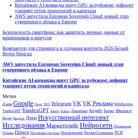
Китайские AI-команды ищут GPU за рубежом: дефицит
ускоряет отток технологий и капитала
AWS запустила European Sovereign Cloud: новый этап
суверенного облака в Европе
Безопасность смартфона: как защитить личные данные от
мошенников и вирусов
Компьютер для стриминга и создания контента 2026 Белый
Ветер Shop.kz
AWS запустила European Sovereign Cloud: новый этап
суверенного облака в Европе
Китайские AI-команды ищут GPU за рубежом: дефицит
ускоряет отток технологий и капитала
Метки
Google
VK
VK Реклама
Telegram
eLama
Wildberries
SEO
Ozon
YandexGPT
Апдейт
YandexART
Аналитика
Бизнес
ВКонтакте
Авито
Алиса
Искусственный интеллект
Дзен
Видео
Выдача
Исследования
Нейросети
Маркетплейс
Объявления
Поиск
РСЯ
Приложения
ПромоСтраницы
Поисковые системы
Отзывы