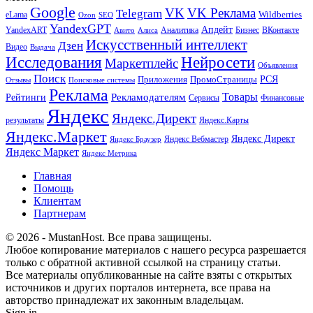
Google
VK
VK Реклама
Telegram
eLama
Wildberries
SEO
Ozon
YandexGPT
Апдейт
YandexART
Аналитика
Бизнес
ВКонтакте
Авито
Алиса
Искусственный интеллект
Дзен
Видео
Выдача
Исследования
Нейросети
Маркетплейс
Объявления
Поиск
РСЯ
Приложения
ПромоСтраницы
Поисковые системы
Отзывы
Реклама
Рекламодателям
Товары
Рейтинги
Сервисы
Финансовые
Яндекс
Яндекс.Директ
результаты
Яндекс.Карты
Яндекс.Маркет
Яндекс Директ
Яндекс Вебмастер
Яндекс Браузер
Яндекс Маркет
Яндекс Метрика
Главная
Помощь
Клиентам
Партнерам
© 2026 - MustanHost. Все права защищены.
Любое копирование материалов с нашего ресурса разрешается
только с обратной активной ссылкой на страницу статьи.
Все материалы опубликованные на сайте взяты с открытых
источников и других порталов интернета, все права на
авторство принадлежат их законным владельцам.
Sign in