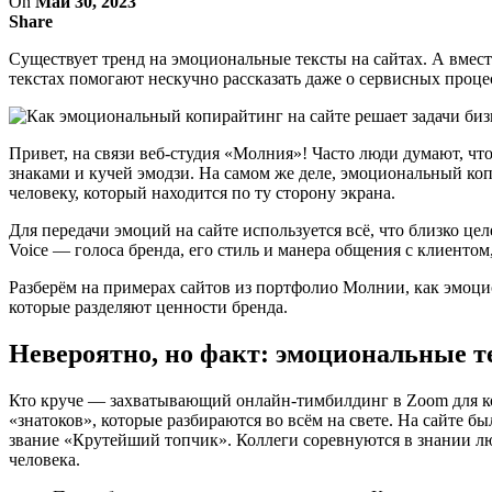
On
Май 30, 2023
Share
Существует тренд на эмоциональные тексты на сайтах. А вмест
текстах помогают нескучно рассказать даже о сервисных процес
Привет, на связи веб-студия «Молния»! Часто люди думают, ч
знаками и кучей эмодзи. На самом же деле, эмоциональный ко
человеку, который находится по ту сторону экрана.
Для передачи эмоций на сайте используется всё, что близко ц
Voice — голоса бренда, его стиль и манера общения с клиенто
Разберём на примерах сайтов из портфолио Молнии, как эмоци
которые разделяют ценности бренда.
Невероятно, но факт: эмоциональные 
Кто круче — захватывающий онлайн-тимбилдинг в Zoom для ком
«знатоков», которые разбираются во всём на свете. На сайте б
звание «Крутейший топчик». Коллеги соревнуются в знании люб
человека.