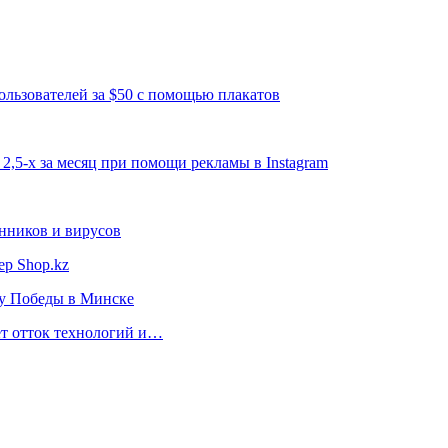
ользователей за $50 с помощью плакатов
2,5-х за месяц при помощи рекламы в Instagram
нников и вирусов
ер Shop.kz
ту Победы в Минске
ет отток технологий и…