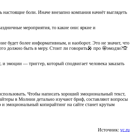
ть настоящие боли. Иначе внезапно компания начнёт выглядеть
раздничные мероприятия, то какие они: яркие и
ие будет более информативным, и наоборот. Это не значит, что
сего должно быть в меру. Стоит ли говорить🎤 про 🤩эмодзи?🙊
, и эмоции — триггер, который сподвигает человека заказать
х использовать. Чтобы написать хороший эмоциональный текст,
ирайтеры в Молнии детально изучают бриф, составляют вопросы
то и эмоциональный копирайтинг на сайте станет крутым
Источник:
vc.ru