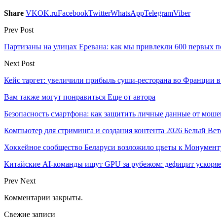
Share
VK
OK.ru
Facebook
Twitter
WhatsApp
Telegram
Viber
Prev Post
Партизаны на улицах Еревана: как мы привлекли 600 первых п
Next Post
Кейс таргет: увеличили прибыль суши-ресторана во Франции в 
Вам также могут понравиться
Еще от автора
Безопасность смартфона: как защитить личные данные от моше
Компьютер для стриминга и создания контента 2026 Белый Вет
Хоккейное сообщество Беларуси возложило цветы к Монумен
Китайские AI-команды ищут GPU за рубежом: дефицит ускоря
Prev
Next
Комментарии закрыты.
Свежие записи