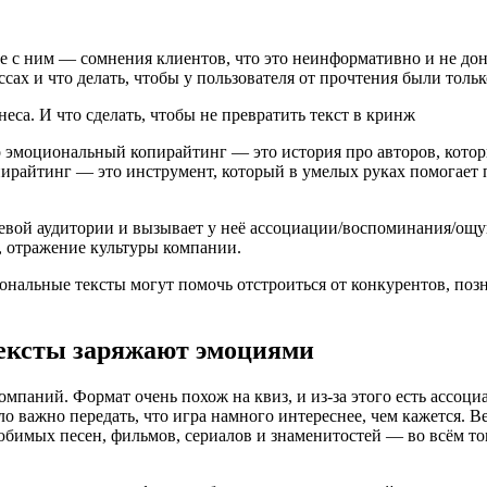
е с ним — сомнения клиентов, что это неинформативно и не доно
сах и что делать, чтобы у пользователя от прочтения были толь
то эмоциональный копирайтинг — это история про авторов, кото
пирайтинг — это инструмент, который в умелых руках помогает 
елевой аудитории и вызывает у неё ассоциации/воспоминания/ощ
м, отражение культуры компании.
ональные тексты могут помочь отстроиться от конкурентов, поз
тексты заряжают эмоциями
паний. Формат очень похож на квиз, и из-за этого есть ассоц
ыло важно передать, что игра намного интереснее, чем кажется.
имых песен, фильмов, сериалов и знаменитостей — во всём том,