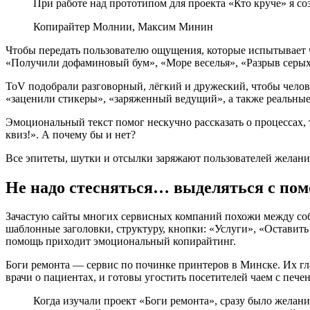
При работе над прототипом для проекта «Кто круче» я соз
Копирайтер Молнии, Максим Минин
Чтобы передать пользователю ощущения, которые испытывает 
«Получили дофаминовый бум», «Море веселья», «Разрыв серых
ToV подобрали разговорный, лёгкий и дружеский, чтобы человек
«заценили стикеры», «заряженный ведущий», а также реальные
Эмоциональный текст помог нескучно рассказать о процессах, т
квиз!». А почему бы и нет?
Все эпитеты, шутки и отсылки заряжают пользователей желанием
Не надо стесняться… выделяться с по
Зачастую сайты многих сервисных компаний похожи между собо
шаблонные заголовки, структуру, кнопки: «Услуги», «Оставить 
помощь приходит эмоциональный копирайтинг.
Боги ремонта — сервис по починке принтеров в Минске. Их гл
врачи о пациентах, и готовы угостить посетителей чаем с пече
Когда изучали проект «Боги ремонта», сразу было желан