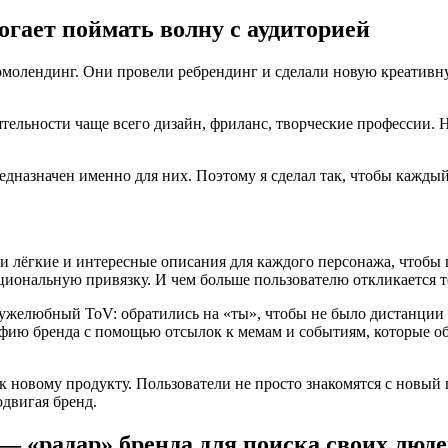
огает поймать волну с аудиторией
ромолендинг. Они провели ребрендинг и сделали новую креативн
еятельности чаще всего дизайн, фриланс, творческие профессии.
едназначен именно для них. Поэтому я сделал так, чтобы каждый
и лёгкие и интересные описания для каждого персонажа, чтобы п
иональную привязку. И чем больше пользователю откликается тек
ужелюбный ToV: обратились на «ты», чтобы не было дистанции 
ю бренда с помощью отсылок к мемам и событиям, которые обсу
овому продукту. Пользователи не просто знакомятся с новый про
одвигая бренд.
 «радар» бренда для поиска своих люд