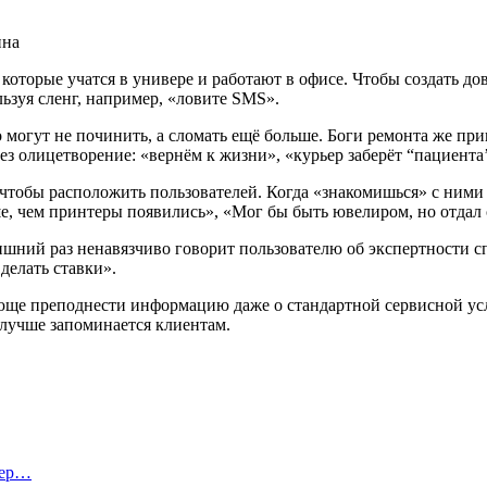
ина
орые учатся в универе и работают в офисе. Чтобы создать до
ьзуя сленг, например, «ловите SMS».
могут не починить, а сломать ещё больше. Боги ремонта же прин
ез олицетворение: «вернём к жизни», «курьер заберёт “пациента’’
тобы расположить пользователей. Когда «знакомишься» с ними н
ше, чем принтеры появились», «Мог бы быть ювелиром, но отдал
лишний раз ненавязчиво говорит пользователю об экспертности 
делать ставки».
е преподнести информацию даже о стандартной сервисной услу
 лучше запоминается клиентам.
тер…