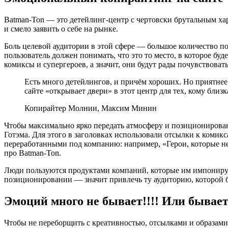
Batman-Ton — это детейлинг-центр с чертовски брутальным ха
и смело заявить о себе на рынке.
Боль целевой аудитории в этой сфере — большое количество п
пользователь должен понимать, что это то место, в которое б
комиксы и супергероев, а значит, они будут рады почувствоват
Есть много детейлингов, и причём хороших. Но приятнее 
сайте «открывает двери» в этот центр для тех, кому близк
Копирайтер Молнии, Максим Минин
Чтобы максимально ярко передать атмосферу и позиционирован
Готэма. Для этого в заголовках использовали отсылки к ком
переработанными под компанию: например, «Герои, которые не н
про Batman-Ton.
Люди пользуются продуктами компаний, которые им импонируют,
позиционировании — значит привлечь ту аудиторию, которой б
Эмоций много не бывает!!!! Или бывае
Чтобы не переборщить с креативностью, отсылками и образами 