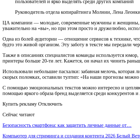
пользователей и ярко выделять среди других компаний
Руководитель отдела копирайтинга Молнии, Лена Леонк
ЦА компании — молодые, современные мужчины и женщины, кот
уважительно на «вы», но при этом просто и дружелюбно, испол
Одна из болей аудитории — отношение сервисов к технике, что 
будто это живой организм. Эту заботу в тексте мы передали чер
Также в описаниях специалистов команды используется юмор, ч
принтеры больше 20-ти лет. Кажется, он начал их чинить рань
Использовали небольшие пасхалки: забавная мелочь, которая 
скорых поломках, оставили тултип: «На наши прогнозы можно 
С помощью эмоциональных текстов можно интересно и цепляющ
помощью яркого образа бренд выделяется среди конкурентов и
Купить рекламу Отключить
Сейчас читают
Безопасность смартфона: как защитить личные данные от…
Компьютер для стриминга и создания контента 2026 Белый Ве