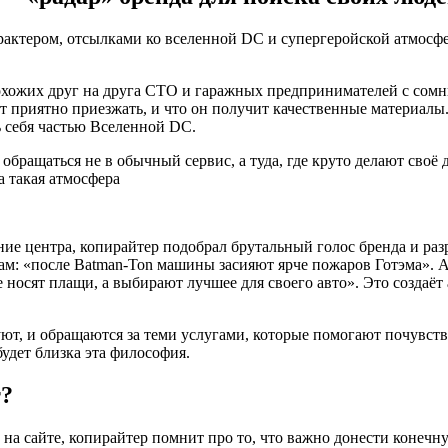
рактером, отсылками ко вселенной DC и супергеройской атмосфе
охожих друг на друга СТО и гаражных предпринимателей с сомни
удет приятно приезжать, и что он получит качественные матери
ь себя частью Вселенной DC.
обращаться не в обычный сервис, а туда, где круто делают своё
а такая атмосфера
ие центра, копирайтер подобрал брутальный голос бренда и ра
иксам: «после Batman-Ton машины засияют ярче пожаров Готэма
осят плащи, а выбирают лучшее для своего авто». Это создаёт ат
 и обращаются за теми услугами, которые помогают почувствова
удет близка эта философия.
т?
на сайте, копирайтер помнит про то, что важно донести конечну