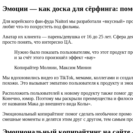
Эмоции — как доска для сёрфинга: пом
Для корейского фан-фуда Naitori мы разработали «вкусный» п
любят что-то похрустеть под фильмы.
Аватар их клиента — парень/девушка от 16 до 25 лет. Сфера д
просто понять, что интересно ЦА.
Нужно было показать пользователям, что этот продукт пр
и за счёт этого произошёл эффект «вау»
Копирайтер Молнии, Максим Минин
Мы вдохновились видео из TikTok, мемами, коллегами и создал
похожи. Это вызывает эмпатию пользователя к продукту и эмоц
Расположить пользователей к новому продукту также помог др
Конечно, юмор. Поэтому мы раскрыли преимущества и философи
от названия Мака до внешнего вида Колы».
Эмоциональный копирайтинг помог сделать необычное промо к н
смешные моменты и делятся этим друг с другом, тем самым пр
Эмоциональный копирайтинг на сайте —