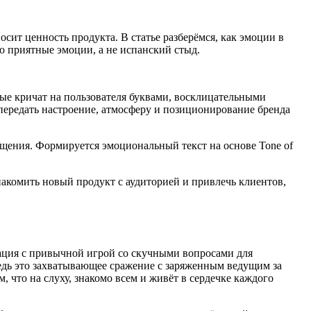
сит ценность продукта. В статье разберёмся, как эмоции в
ко приятные эмоции, а не испанский стыд.
рые кричат на пользователя буквами, восклицательными
передать настроение, атмосферу и позиционирование бренда
ущения. Формируется эмоциональный текст на основе Tone of
накомить новый продукт с аудиторией и привлечь клиентов,
иация с привычной игрой со скучными вопросами для
 Ведь это захватывающее сражение с заряженным ведущим за
 что на слуху, знакомо всем и живёт в сердечке каждого