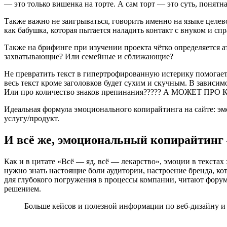
— это только вишенка на торте. А сам торт — это суть, понятн
Также важно не заигрываться, говорить именно на языке целев
как бабушка, которая пытается наладить контакт с внуком и с
Также на брифинге при изучении проекта чётко определяется а
захватывающие? Или семейные и сближающие?
Не превратить текст в гипертрофированную истерику помогает 
весь текст кроме заголовков будет сухим и скучным. В зависим
Или про количество знаков препинания????? А МОЖЕТ ПРО
Идеальная формула эмоционального копирайтинга на сайте: эмо
услугу/продукт.
И всё же, эмоциональный копирайтинг 
Как и в цитате «Всё — яд, всё — лекарство», эмоции в текста
нужно знать настоящие боли аудитории, настроение бренда, ко
для глубокого погружения в процессы компании, читают форумы
решением.
Больше кейсов и полезной информации по веб-дизайну и м