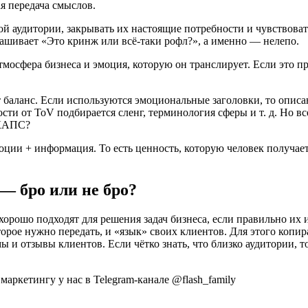
ая передача смыслов.
ой аудитории, закрывать их настоящие потребности и чувствова
прашивает «Это кринж или всё-таки рофл?», а именно — нелепо.
тмосфера бизнеса и эмоция, которую он транслирует. Если это п
баланс. Если используются эмоциональные заголовки, то описан
ости от ToV подбирается сленг, терминология сферы и т. д. Но в
 КАПС?
ции + информация. То есть ценность, которую человек получает
— бро или не бро?
х хорошо подходят для решения задач бизнеса, если правильно и
торое нужно передать, и «язык» своих клиентов. Для этого коп
 и отзывы клиентов. Если чётко знать, что близко аудитории, 
аркетингу у нас в Telegram-канале @flash_family