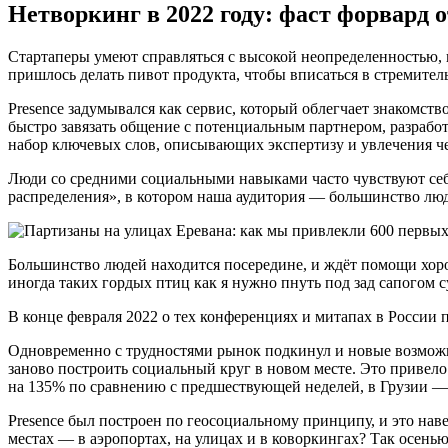
Нетворкинг в 2022 году: фаст форвард
Стартаперы умеют справляться с высокой неопределенностью, но
пришлось делать пивот продукта, чтобы вписаться в стремите
Presence задумывался как сервис, который облегчает знакомст
быстро завязать общение с потенциальным партнером, разработ
набор ключевых слов, описывающих экспертизу и увлечения че
Люди со средними социальными навыками часто чувствуют себ
распределения», в котором наша аудитория — большинство людей
Большинство людей находится посередине, и ждёт помощи хорош
иногда таких гордых птиц как я нужно пнуть под зад сапогом с
В конце февраля 2022 о тех конференциях и митапах в России п
Одновременно с трудностями рынок подкинул и новые возможн
заново построить социальный круг в новом месте. Это привело
на 135% по сравнению с предшествующей неделей, в Грузии — 
Presence был построен по геосоциальному принципу, и это нав
местах — в аэропортах, на улицах и в коворкингах? Так осенью