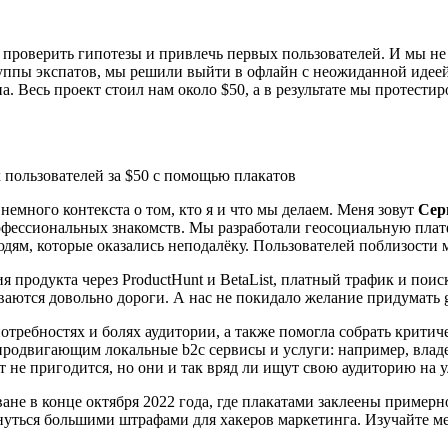
 проверить гипотезы и привлечь первых пользователей. И мы 
уппы экспатов, мы решили выйти в офлайн с неожиданной идеей
а. Весь проект стоил нам около $50, а в результате мы протест
немного контекста о том, кто я и что мы делаем. Меня зовут
Сер
офессиональных знакомств. Мы разработали геосоциальную плат
юдям, которые оказались неподалёку. Пользователей поблизости
 продукта через ProductHunt и BetaList, платный трафик и пои
ваются довольно дороги. А нас не покидало желание придумать 
требностях и болях аудитории, а также помогла собрать критиче
продвигающим локальные b2c сервисы и услуги: например, влад
т не пригодится, но они и так вряд ли ищут свою аудиторию на 
ване в конце октября 2022 года, где плакатами заклеены пример
рнуться большими штрафами для хакеров маркетинга. Изучайте мес