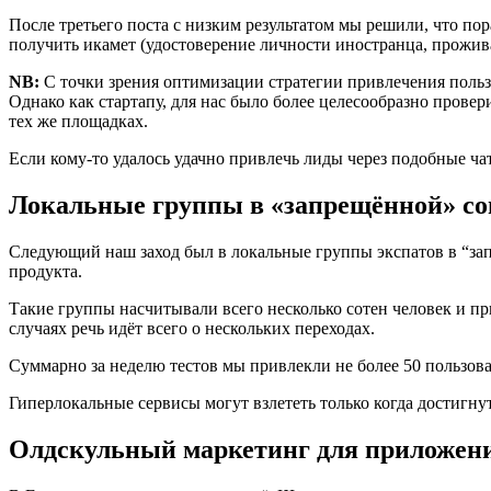
После третьего поста с низким результатом мы решили, что пор
получить икамет (удостоверение личности иностранца, прожи
NB:
С точки зрения оптимизации стратегии привлечения поль
Однако как стартапу, для нас было более целесообразно прове
тех же площадках.
Если кому-то удалось удачно привлечь лиды через подобные ча
Локальные группы в «запрещённой» соц
Следующий наш заход был в локальные группы экспатов в “за
продукта.
Такие группы насчитывали всего несколько сотен человек и при
случаях речь идёт всего о нескольких переходах.
Суммарно за неделю тестов мы привлекли не более 50 пользова
Гиперлокальные сервисы могут взлететь только когда достигну
Олдскульный маркетинг для приложени