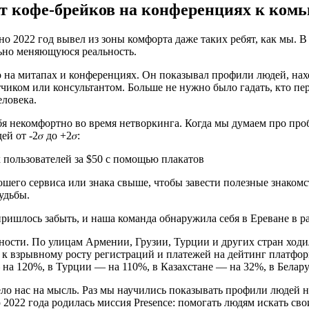
 от кофе-брейков на конференциях к ком
 2022 год вывел из зоны комфорта даже таких ребят, как мы. В 
льно меняющуюся реальность.
во на митапах и конференциях. Он показывал профили людей, на
чиком или консультантом. Больше не нужно было гадать, кто пе
ловека.
я некомфортно во время нетворкинга. Когда мы думаем про про
 от -2𝜎 до +2𝜎:
его сервиса или знака свыше, чтобы завести полезные знакомст
удьбы.
ришлось забыть, и наша команда обнаружила себя в Ереване в ра
ости. По улицам Армении, Грузии, Турции и других стран ход
 к взрывному росту регистраций и платежей на дейтинг платфор
на 120%, в Турции — на 110%, в Казахстане — на 32%, в Белар
ело нас на мысль. Раз мы научились показывать профили людей н
 2022 года родилась миссия Presence: помогать людям искать сво