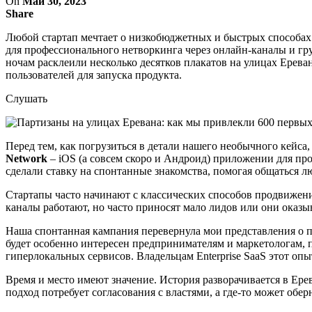
On
Май 30, 2023
Share
Любой стартап мечтает о низкобюджетных и быстрых способах
для профессионального нетворкинга через онлайн-каналы и гр
ночам расклеили несколько десятков плакатов на улицах Ереван
пользователей для запуска продукта.
Слушать
Перед тем, как погрузиться в детали нашего необычного кейса, 
Network
– iOS (а совсем скоро и Андроид) приложении для пр
сделали ставку на спонтанные знакомства, помогая общаться л
Стартапы часто начинают с классических способов продвижения
каналы работают, но часто приносят мало лидов или они оказы
Наша спонтанная кампания перевернула мои представления о по
будет особенно интересен предпринимателям и маркетологам, 
гиперлокальных сервисов. Владельцам Enterprise SaaS этот опы
Время и место имеют значение. История разворачивается в Ере
подход потребует согласования с властями, а где-то может обе