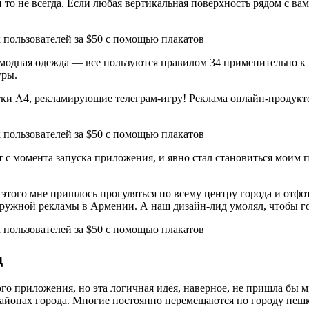
то не всегда. Если любая вертикальная поверхность рядом с вами
ная одежда — все пользуются правилом 34 применительно к постерам
уры.
тки А4, рекламирующие телеграм-игру! Реклама онлайн-продукто
 с момента запуска приложения, и явно стал становиться моим
этого мне пришлось прогуляться по всему центру города и отфо
аружной рекламы в Армении. А наш дизайн-лид умолял, чтобы г
д
го приложения, но эта логичная идея, наверное, не пришла бы м
районах города. Многие постоянно перемещаются по городу пешк