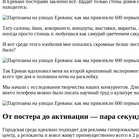
В Ереване постерами заклеено всё. Щадят только стены домов и 
находитесь:
Тату-салоны, бани, коворкинги, концерты, выставки, маркеты, мод
иногда просто стоишь и любуешься как самурай цветением сак
И вот среди этого изобилия мне попались скромные белые лис
было?
Так Ереван вдохновил меня на второй креативный эксперимент
всего три дня и половина ночи на расклейку.
Мы начали с исследования творчества наших конкурентов. Для 
моего телефона можно было писать научный труд о культуре н
От постера до активации — пара секун
Городская среда идеально подходит для рекламы гиперлокально
центр, а релоканты и вовсе живут преимущественно всего в 2 