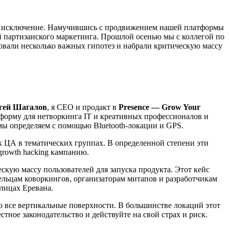
не исключение. Намучившись с продвижением нашей платформы
 партизанского маркетинга. Прошлой осенью мы с коллегой по
ировали несколько важных гипотез и набрали критическую массу
гей Шагалов
, я CEO и продакт в
Presence — Grow Your
форму для нетворкинга IT и креативных профессионалов и
 мы определяем с помощью Bluetooth-локации и GPS.
ск ЦА в тематических группах. В определенной степени эти
growth hacking кампанию.
скую массу пользователей для запуска продукта. Этот кейс
ельцам коворкингов, организаторам митапов и разработчикам
улицах Еревана.
но все вертикальные поверхности. В большинстве локаций этот
тное законодательство и действуйте на свой страх и риск.