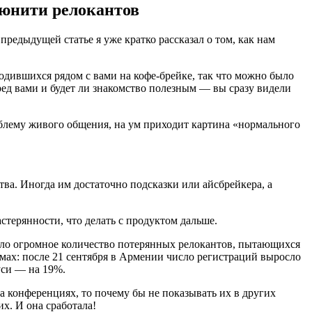
ьюнити релокантов
предыдущей статье я уже кратко рассказал о том, как нам
ходившихся рядом с вами на кофе-брейке, так что можно было
ред вами и будет ли знакомство полезным — вы сразу видели
блему живого общения, на ум приходит картина «нормального
ва. Иногда им достаточно подсказки или айсбрейкера, а
стерянности, что делать с продуктом дальше.
ило огромное количество потерянных релокантов, пытающихся
мах: после 21 сентября в Армении число регистраций выросло
уси — на 19%.
а конференциях, то почему бы не показывать их в других
их. И она сработала!