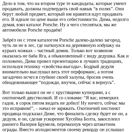
Дело в том, что на втором туре те кандидаты, которые умеют
продавать, должны подтвердить свой навык “в полях”. Они
берут любой предмет, который им нравятся идут продавать
его. В идеале по цене выше его себестоимости. Дима, недолго
думая, взял каталог Porsche. Ну а чего стесняться, мы же
автомобили Porsche продаём!
Забрёл он с этим каталогом Porsche далеко-далеко загород,
чуть ли не в лес, где наткнулся на деревянную избушку на
курьих ножках – частный домик. Только вот хозяином
оказалась не баба Яга, а обыкновенный с виду дедушка. Как и
положено, Дима провел презентацию в лучших традициях,
используя технику «свойства-выгоды». Бодрый дедуля
внимательно выслушал весь этот перформанс, а потом
загадочно исчез в глубине своей халупы, бросив очень
обнадеживающее “подожди, внучок, сейчас я вернусь”.
Вот только вышел он не с хрустящими купюрами, а с
охотничьей двустволкой. И со словами: “Я вас, немецких
гадов, в сорок пятом видать не добил! Ну ничего, сейчас мы
это исправим!”, – начал ее заряжать. Охотничий инстинкт
продавца подсказал Диме, что финалить сделку будет не он, а
дедуля, и он, сделав ускорение Хусейна Болта, закосплеил
раннего Валерия Брумеля, перемахнув через штакетник
ограды. Вместо аплодисментов своему рекорду он услышал