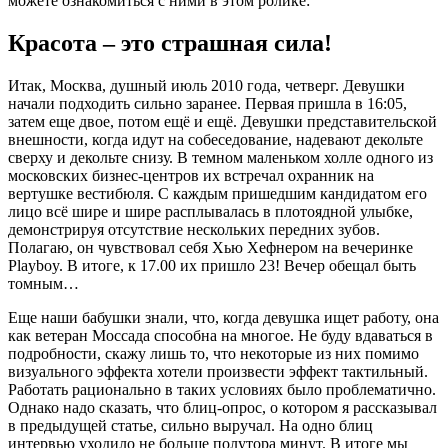
можете ознакомиться с ними в этом ролике:
Красота – это страшная сила!
Итак, Москва, душный июль 2010 года, четверг. Девушки
начали подходить сильно заранее. Первая пришла в 16:05,
затем еще двое, потом ещё и ещё. Девушки представительской
внешности, когда идут на собеседование, надевают декольте
сверху и декольте снизу. В темном маленьком холле одного из
московских бизнес-центров их встречал охранник на
вертушке вестибюля. С каждым пришедшим кандидатом его
лицо всё шире и шире расплывалась в плотоядной улыбке,
демонстрируя отсутствие нескольких передних зубов.
Полагаю, он чувствовал себя Хью Хефнером на вечеринке
Playboy. В итоге, к 17.00 их пришло 23! Вечер обещал быть
томным…
Еще наши бабушки знали, что, когда девушка ищет работу, она
как ветеран Моссада способна на многое. Не буду вдаваться в
подробности, скажу лишь то, что некоторые из них помимо
визуального эффекта хотели произвести эффект тактильный.
Работать рационально в таких условиях было проблематично.
Однако надо сказать, что блиц-опрос, о котором я рассказывал
в предыдущей статье, сильно выручал. На одно блиц
интервью уходило не больше полутора минут. В итоге мы