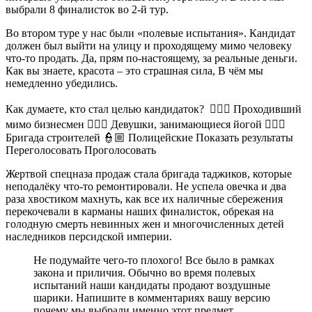
выбрали 8 финалисток во 2-й тур.
Во втором туре у нас были «полевые испытания». Кандидат
должен был выйти на улицу и проходящему мимо человеку
что-то продать. Да, прям по-настоящему, за реальные деньги.
Как вы знаете, красота – это страшная сила, В чём мы
немедленно убедились.
Как думаете, кто стал целью кандидаток? 🤵🏻‍♂ Проходивший
мимо бизнесмен 🧘🏻‍♀ Девушки, занимающиеся йогой 👷🏼‍♂
Бригада строителей 👮🏼 Полицейские Показать результаты
Переголосовать Проголосовать
Жертвой спецназа продаж стала бригада таджиков, которые
неподалёку что-то ремонтировали. Не успела овечка и два
раза хвостиком махнуть, как все их наличные сбережения
перекочевали в карманы наших финалисток, обрекая на
голодную смерть невинных жен и многочисленных детей
наследников персидской империи.
Не подумайте чего-то плохого! Все было в рамках
закона и приличия. Обычно во время полевых
испытаний наши кандидаты продают воздушные
шарики. Напишите в комментариях вашу версию
почему мы выбрали именно этот предмет.