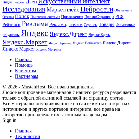
Искусственный интеллект
Дзен
Видео
Выдача
Исследования
Нейросети
Маркетплейс
Объявления
Поиск
РСЯ
Приложения
ПромоСтраницы
Поисковые системы
Отзывы
Реклама
Рекламодателям
Товары
Рейтинги
Сервисы
Финансовые
Яндекс
Яндекс.Директ
результаты
Яндекс.Карты
Яндекс.Маркет
Яндекс Директ
Яндекс Вебмастер
Яндекс Браузер
Яндекс Маркет
Яндекс Метрика
Главная
Помощь
Клиентам
Партнерам
© 2026 - MustanHost. Все права защищены.
Любое копирование материалов с нашего ресурса разрешается
только с обратной активной ссылкой на страницу статьи.
Все материалы опубликованные на сайте взяты с открытых
источников и других порталов интернета, все права на
авторство принадлежат их законным владельцам.
Sign in
Главная
Технологии