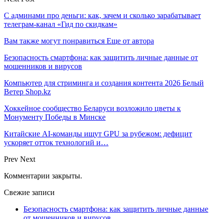
С админами про деньги: как, зачем и сколько зарабатывает
телеграм-канал «Гид по скидкам»
Вам также могут понравиться
Еще от автора
Безопасность смартфона: как защитить личные данные от
мошенников и вирусов
Компьютер для стриминга и создания контента 2026 Белый
Ветер Shop.kz
Хоккейное сообщество Беларуси возложило цветы к
Монументу Победы в Минске
Китайские AI-команды ищут GPU за рубежом: дефицит
ускоряет отток технологий и…
Prev
Next
Комментарии закрыты.
Свежие записи
Безопасность смартфона: как защитить личные данные
от мошенников и вирусов