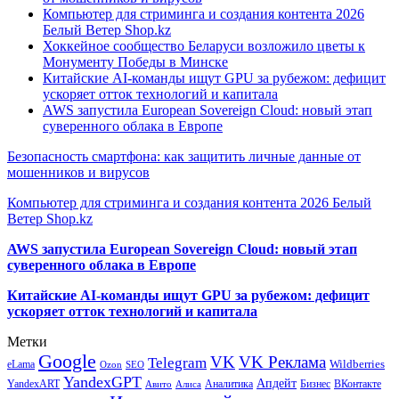
Компьютер для стриминга и создания контента 2026
Белый Ветер Shop.kz
Хоккейное сообщество Беларуси возложило цветы к
Монументу Победы в Минске
Китайские AI-команды ищут GPU за рубежом: дефицит
ускоряет отток технологий и капитала
AWS запустила European Sovereign Cloud: новый этап
суверенного облака в Европе
Безопасность смартфона: как защитить личные данные от
мошенников и вирусов
Компьютер для стриминга и создания контента 2026 Белый
Ветер Shop.kz
AWS запустила European Sovereign Cloud: новый этап
суверенного облака в Европе
Китайские AI-команды ищут GPU за рубежом: дефицит
ускоряет отток технологий и капитала
Метки
Google
VK
VK Реклама
Telegram
eLama
Wildberries
SEO
Ozon
YandexGPT
Апдейт
YandexART
Аналитика
Бизнес
ВКонтакте
Авито
Алиса