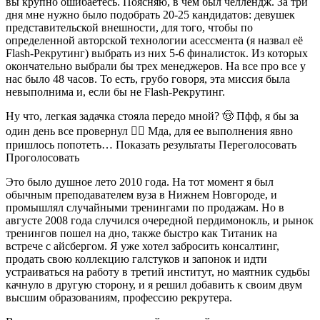
вы крупно ошибаетесь. Поясняю, в чем был челлендж. За три
дня мне нужно было подобрать 20-25 кандидатов: девушек
представительской внешности, для того, чтобы по
определенной авторской технологии асессмента (я назвал её
Flash-Рекрутинг) выбрать из них 5-6 финалисток. Из которых
окончательно выбрали бы трех менеджеров. На все про все у
нас было 48 часов. То есть, грубо говоря, эта миссия была
невыполнима и, если бы не Flash-Рекрутинг.
Ну что, легкая задачка стояла передо мной? 🤠 Пфф, я бы за
один день все провернул 😵‍💫 Мда, для ее выполнения явно
пришлось попотеть… Показать результаты Переголосовать
Проголосовать
Это было душное лето 2010 года. На тот момент я был
обычным преподавателем вуза в Нижнем Новгороде, и
промышлял случайными тренингами по продажам. Но в
августе 2008 года случился очередной пердимонокль, и рынок
тренингов пошел на дно, также быстро как Титаник на
встрече с айсбергом. Я уже хотел забросить консалтинг,
продать свою коллекцию галстуков и запонок и идти
устраиваться на работу в третий институт, но маятник судьбы
качнуло в другую сторону, и я решил добавить к своим двум
высшим образованиям, профессию рекрутера.