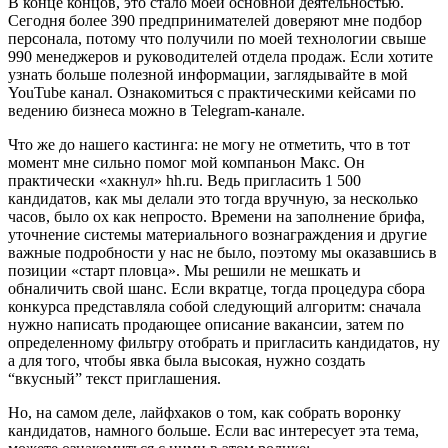
В конце концов, это стало моей основной деятельностью.
Сегодня более 390 предпринимателей доверяют мне подбор
персонала, потому что получили по моей технологии свыше
990 менеджеров и руководителей отдела продаж. Если хотите
узнать больше полезной информации, заглядывайте в мой
YouTube канал. Ознакомиться с практическими кейсами по
ведению бизнеса можно в Telegram-канале.
Что же до нашего кастинга: не могу не отметить, что в тот
момент мне сильно помог мой компаньон Макс. Он
практически «хакнул» hh.ru. Ведь пригласить 1 500
кандидатов, как мы делали это тогда вручную, за несколько
часов, было ох как непросто. Времени на заполнение брифа,
уточнение системы материального вознаграждения и другие
важные подробности у нас не было, поэтому мы оказавшись в
позиции «старт пловца». Мы решили не мешкать и
обналичить свой шанс. Если вкратце, тогда процедура сбора
конкурса представляла собой следующий алгоритм: сначала
нужно написать продающее описание вакансии, затем по
определенному фильтру отобрать и пригласить кандидатов, ну
а для того, чтобы явка была высокая, нужно создать
“вкусный” текст приглашения.
Но, на самом деле, лайфхаков о том, как собрать воронку
кандидатов, намного больше. Если вас интересует эта тема,