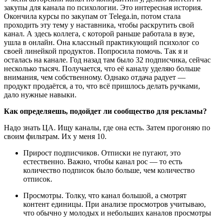
закупы для канала по психологии. Это интересная история.
Окончила курсы по закупам от Telega.in, потом стала
проходить эту тему у наставника, чтобы раскрутить свой
канал. А здесь коллега, с которой раньше работала в вузе,
ушла в онлайн. Она классный практикующий психолог со
своей линейкой продуктов. Попросила помочь. Так я и
осталась на канале. Год назад там было 32 подписчика, сейчас
несколько тысяч. Получается, что её каналу уделяю больше
внимания, чем собственному. Однако отдача радует —
продукт продаётся, а то, что всё пришлось делать ручками,
дало нужные навыки.
Как определяешь, подойдет ли сообщество для рекламы?
Надо знать ЦА. Ищу каналы, где она есть. Затем прогоняю по
своим фильтрам. Их у меня 10.
Прирост подписчиков. Отписки не пугают, это
естественно. Важно, чтобы канал рос — то есть
количество подписок было больше, чем количество
отписок.
Просмотры. Толку, что канал большой, а смотрят
контент единицы. При анализе просмотров учитываю,
что обычно у молодых и небольших каналов просмотры