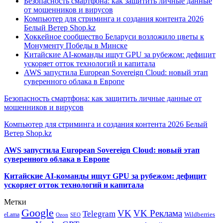
Безопасность смартфона: как защитить личные данные
от мошенников и вирусов
Компьютер для стриминга и создания контента 2026
Белый Ветер Shop.kz
Хоккейное сообщество Беларуси возложило цветы к
Монументу Победы в Минске
Китайские AI-команды ищут GPU за рубежом: дефицит
ускоряет отток технологий и капитала
AWS запустила European Sovereign Cloud: новый этап
суверенного облака в Европе
Безопасность смартфона: как защитить личные данные от
мошенников и вирусов
Компьютер для стриминга и создания контента 2026 Белый
Ветер Shop.kz
AWS запустила European Sovereign Cloud: новый этап
суверенного облака в Европе
Китайские AI-команды ищут GPU за рубежом: дефицит
ускоряет отток технологий и капитала
Метки
Google
VK
VK Реклама
Telegram
eLama
Wildberries
SEO
Ozon