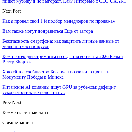
пишет музыку и не выгорает. Как? Интервью с CEO UXART
Next Post
Как я провел свой 1-й подбор менеджеров по продажам
Вам также могут понравиться
Еще от автора
Безопасность смартфона: как защитить личные данные от
мошенников и вирусов
Компьютер для стриминга и создания контента 2026 Белый
Ветер Shop.kz
Хоккейное сообщество Беларуси возложило цветы к
Монументу Победы в Минске
Китайские AI-команды ищут GPU за рубежом: дефицит
ускоряет отток технологий и…
Prev
Next
Комментарии закрыты.
Свежие записи