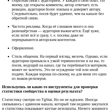
Обратная связь с аудиторией. У каждого свой опыт. По
моему, где открыты комменты, автор отвечает, есть
реакции, аудитория более лояльна и доверяет автору.
Следовательно, посев будет удачнее, чем на канале без
обратной связи.
Частота рекламы. Когда её слишком много и она
разношёрстная — аудитория выжигается. Ещё хуже,
если хотят всё и сразу, т. е. посевы даже не
перекрываются авторским контентом.
Оформление.
Стиль общения. На первый взгляд, мелочь. Однако, если
аудитория привыкла к узкой терминологии и на вы, то
посев, ведущий на канал, где ты перебивается матерком,
может не залететь. Это не осуждение той или иной
подачи. Каждая хороша по-своему, но для меня это один
из знаков-релизеров.
Используешь ли какие-то инструменты для проверки
статистики сообщества и оценки результата?
Статистику смотрю по TgStat. Но он не идеален. Иногда
связываюсь с админом канала, который там недавно закупался
и статистика показывает крутые результаты. Ничего зазорного