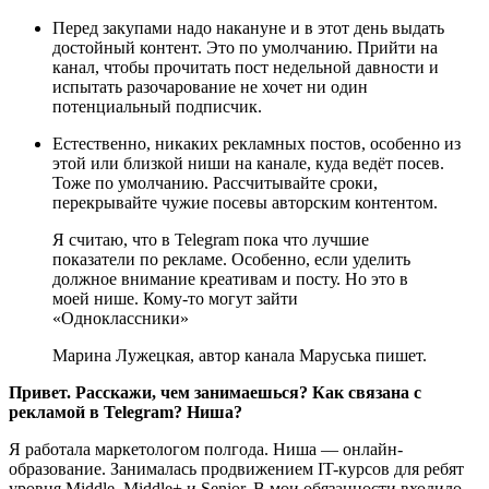
Перед закупами надо накануне и в этот день выдать
достойный контент. Это по умолчанию. Прийти на
канал, чтобы прочитать пост недельной давности и
испытать разочарование не хочет ни один
потенциальный подписчик.
Естественно, никаких рекламных постов, особенно из
этой или близкой ниши на канале, куда ведёт посев.
Тоже по умолчанию. Рассчитывайте сроки,
перекрывайте чужие посевы авторским контентом.
Я считаю, что в Telegram пока что лучшие
показатели по рекламе. Особенно, если уделить
должное внимание креативам и посту. Но это в
моей нише. Кому-то могут зайти
«Одноклассники»
Марина Лужецкая, автор канала Маруська пишет.
Привет. Расскажи, чем занимаешься? Как связана с
рекламой в Telegram? Ниша?
Я работала маркетологом полгода. Ниша — онлайн-
образование. Занималась продвижением IT-курсов для ребят
уровня Middle, Middle+ и Senior. В мои обязанности входило