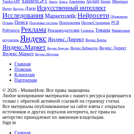
YandexGPT
Апдейт
YandexART
Аналитика
Бизнес
ВКонтакте
Авито
Алиса
Искусственный интеллект
Дзен
Видео
Выдача
Исследования
Нейросети
Маркетплейс
Объявления
Поиск
РСЯ
Приложения
ПромоСтраницы
Поисковые системы
Отзывы
Реклама
Рекламодателям
Товары
Рейтинги
Сервисы
Финансовые
Яндекс
Яндекс.Директ
результаты
Яндекс.Карты
Яндекс.Маркет
Яндекс Директ
Яндекс Вебмастер
Яндекс Браузер
Яндекс Маркет
Яндекс Метрика
Главная
Помощь
Клиентам
Партнерам
© 2026 - MustanHost. Все права защищены.
Любое копирование материалов с нашего ресурса разрешается
только с обратной активной ссылкой на страницу статьи.
Все материалы опубликованные на сайте взяты с открытых
источников и других порталов интернета, все права на
авторство принадлежат их законным владельцам.
Sign in
Главная