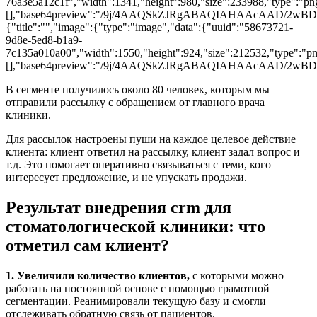
76a3e5a12c1f","width":1341,"height":980,"size":233988,"type":"png
[],"base64preview":"/9j/4AAQSkZJRgABAQIAHAA
{"title":"","image":{"type":"image","data":{"uuid":"58673721-
9d8e-5ed8-b1a9-
7c135a010a00","width":1550,"height":924,"size":212532,"type":"png"
[],"base64preview":"/9j/4AAQSkZJRgABAQIAHAA
В сегменте получилось около 80 человек, которым мы
отправили рассылку с обращением от главного врача
клиники.
Для рассылок настроены пуши на каждое целевое действие
клиента: клиент ответил на рассылку, клиент задал вопрос и
т.д. Это помогает оперативно связываться с теми, кого
интересует предложение, и не упускать продажи.
Результат внедрения crm для
стоматологической клиники: что
отметил сам клиент?
1. Увеличили количество клиентов,
с которыми можно
работать на постоянной основе с помощью грамотной
сегментации. Реанимировали текущую базу и смогли
отслеживать обратную связь от пациентов.