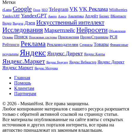
Метки
Google
VK
VK Реклама
Telegram
eLama
Wildberries
SEO
Ozon
YandexGPT
Апдейт
YandexART
Аналитика
Бизнес
ВКонтакте
Авито
Алиса
Искусственный интеллект
Дзен
Видео
Выдача
Исследования
Нейросети
Маркетплейс
Объявления
Поиск
РСЯ
Приложения
ПромоСтраницы
Поисковые системы
Отзывы
Реклама
Рекламодателям
Товары
Рейтинги
Сервисы
Финансовые
Яндекс
Яндекс.Директ
результаты
Яндекс.Карты
Яндекс.Маркет
Яндекс Директ
Яндекс Вебмастер
Яндекс Браузер
Яндекс Маркет
Яндекс Метрика
Главная
Помощь
Клиентам
Партнерам
© 2026 - MustanHost. Все права защищены.
Любое копирование материалов с нашего ресурса разрешается
только с обратной активной ссылкой на страницу статьи.
Все материалы опубликованные на сайте взяты с открытых
источников и других порталов интернета, все права на
авторство принадлежат их законным владельцам.