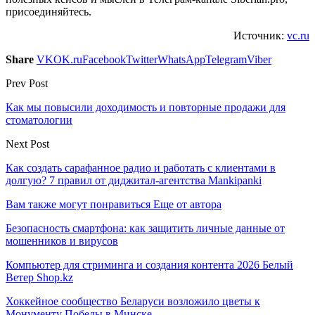
присоединяйтесь.
Источник:
vc.ru
Share
VK
OK.ru
Facebook
Twitter
WhatsApp
Telegram
Viber
Prev Post
Как мы повысили доходимость и повторные продажи для
стоматологии
Next Post
Как создать сарафанное радио и работать с клиентами в
долгую? 7 правил от диджитал-агентства Маnkipanki
Вам также могут понравиться
Еще от автора
Безопасность смартфона: как защитить личные данные от
мошенников и вирусов
Компьютер для стриминга и создания контента 2026 Белый
Ветер Shop.kz
Хоккейное сообщество Беларуси возложило цветы к
Монументу Победы в Минске