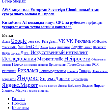
Ветер Shop.kz
AWS запустила European Sovereign Cloud: новый этап
суверенного облака в Европе
Китайские AI-команды ищут GPU за рубежом: дефицит
ускоряет отток технологий и капитала
Метки
Google
VK
VK Реклама
Telegram
eLama
Wildberries
SEO
Ozon
YandexGPT
Апдейт
YandexART
Аналитика
Бизнес
ВКонтакте
Авито
Алиса
Искусственный интеллект
Дзен
Видео
Выдача
Исследования
Нейросети
Маркетплейс
Объявления
Поиск
РСЯ
Приложения
ПромоСтраницы
Поисковые системы
Отзывы
Реклама
Рекламодателям
Товары
Рейтинги
Сервисы
Финансовые
Яндекс
Яндекс.Директ
результаты
Яндекс.Карты
Яндекс.Маркет
Яндекс Директ
Яндекс Вебмастер
Яндекс Браузер
Яндекс Маркет
Яндекс Метрика
Главная
Помощь
Клиентам