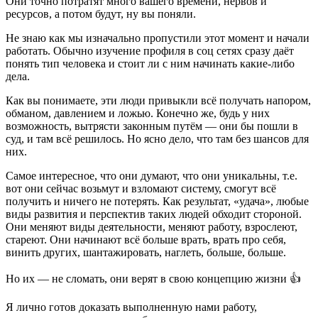
Они точно потратят много вашего времени, нервов и
ресурсов, а потом будут, ну вы поняли.
Не знаю как мы изначально пропустили этот момент и начали
работать. Обычно изучение профиля в соц сетях сразу даёт
понять тип человека и стоит ли с ним начинать какие-либо
дела.
Как вы понимаете, эти люди привыкли всё получать напором,
обманом, давлением и ложью. Конечно же, будь у них
возможность, вытрясти законным путём — они бы пошли в
суд, и там всё решилось. Но ясно дело, что там без шансов для
них.
Самое интересное, что они думают, что они уникальны, т.е.
вот они сейчас возьмут и взломают систему, смогут всё
получить и ничего не потерять. Как результат, «удача», любые
виды развития и перспектив таких людей обходит стороной.
Они меняют виды деятельности, меняют работу, взрослеют,
стареют. Они начинают всё больше врать, врать про себя,
винить других, шантажировать, наглеть, больше, больше.
Но их — не сломать, они верят в свою концепцию жизни 👍
Я лично готов доказать выполненную нами работу,