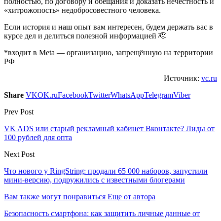
полностью, по договору и обещания и доказать нечестность и
«хитрожопость» недобросовестного человека.
Если история и наш опыт вам интересен, будем держать вас в
курсе дел и делиться полезной информацией 🫡
*входит в Meta — организацию, запрещённую на территории
РФ
Источник:
vc.ru
Share
VK
OK.ru
Facebook
Twitter
WhatsApp
Telegram
Viber
Prev Post
VK ADS или старый рекламный кабинет Вконтакте? Лиды от
100 рублей для опта
Next Post
Что нового у RingString: продали 65 000 наборов, запустили
мини-версию, подружились с известными блогерами
Вам также могут понравиться
Еще от автора
Безопасность смартфона: как защитить личные данные от