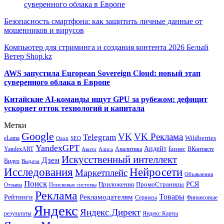
суверенного облака в Европе
Безопасность смартфона: как защитить личные данные от
мошенников и вирусов
Компьютер для стриминга и создания контента 2026 Белый
Ветер Shop.kz
AWS запустила European Sovereign Cloud: новый этап
суверенного облака в Европе
Китайские AI-команды ищут GPU за рубежом: дефицит
ускоряет отток технологий и капитала
Метки
Google
VK
VK Реклама
Telegram
eLama
Wildberries
SEO
Ozon
YandexGPT
Апдейт
YandexART
Аналитика
Бизнес
ВКонтакте
Авито
Алиса
Искусственный интеллект
Дзен
Видео
Выдача
Исследования
Нейросети
Маркетплейс
Объявления
Поиск
РСЯ
Приложения
ПромоСтраницы
Поисковые системы
Отзывы
Реклама
Рекламодателям
Товары
Рейтинги
Сервисы
Финансовые
Яндекс
Яндекс.Директ
результаты
Яндекс.Карты