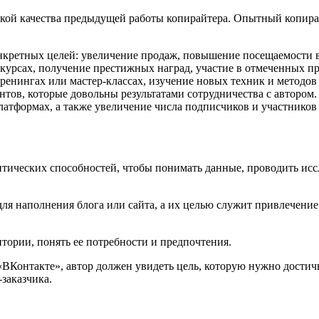
кой качества предыдущей работы копирайтера. Опытный копира
кретных целей: увеличение продаж, повышение посещаемости ве
онкурсах, получение престижных наград, участие в отмеченных п
тренингах или мастер-классах, изучение новых техник и методов
ов, которые довольны результатами сотрудничества с автором.
латформах, а также увеличение числа подписчиков и участников
литических способностей, чтобы понимать данные, проводить и
для наполнения блога или сайта, а их целью служит привлечени
тории, понять ее потребности и предпочтения.
 «ВКонтакте», автор должен увидеть цель, которую нужно дости
заказчика.