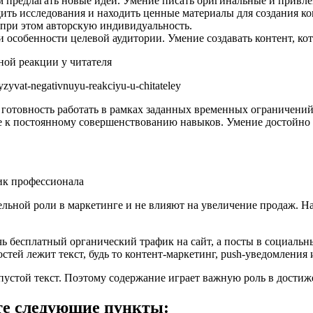
 предлагать новые идеи. Умение писать оригинальные и привле
ть исследования и находить ценные материалы для создания ко
я при этом авторскую индивидуальность.
и особенности целевой аудитории. Умение создавать контент, к
ной реакции у читателя
vyzyvat-negativnuyu-reakciyu-u-chitateley
 готовность работать в рамках заданных временных ограничений
е к постоянному совершенствованию навыков. Умение достойно п
ельной роли в маркетинге и не влияют на увеличение продаж. Н
ь бесплатный органический трафик на сайт, а посты в социальн
тей лежит текст, будь то контент-маркетинг, push-уведомления
 пустой текст. Поэтому содержание играет важную роль в дости
те следующие пункты: