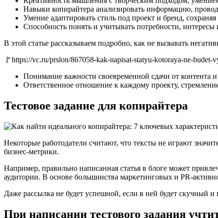
Креативность мышления с творческим подходом, умением
Навыки копирайтера анализировать информацию, проводи
Умение адаптировать стиль под проект и бренд, сохраня
Способность понять и учитывать потребности, интересы 
В этой статье рассказываем подробно, как не вызывать негатив
🚩https://vc.ru/prslon/867058-kak-napisat-statyu-kotoraya-ne-budet-
Понимание важности своевременной сдачи от контента и
Ответственное отношение к каждому проекту, стремлени
Тестовое задание для копирайтера
Некоторые работодатели считают, что тексты не играют значит
бизнес-метрики.
Например, правильно написанная статья в блоге может привлеч
аудитории. В основе большинства маркетинговых и PR-активнос
Даже рассылка не будет успешной, если в ней будет скучный и
При написании тестового задания учти