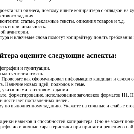
проекта или бизнеса, поэтому ищите копирайтера с оглядкой на 
стового задания.
онтента: статьи, рекламные тексты, описания товаров и т.д.
сть и оригинальность.
ой аудитории.
ура и ключевые слова помогут копирайтеру понять требования 
айтера оцените следующие аспекты:
фографии и пунктуации.
кость чтения текста.
. Проверьте как сформулировал информацию кандидат и связал е
а. Наличие новых идей, подходов к теме.
 указанными в тестовом задании.
ьте, форматирование, использование заголовков форматов H1, H2
 и достигает поставленных целей.
ру по выполненному заданию. Укажите на сильные и слабые сто
 оценки навыков и способностей копирайтера. Оно не может пол
ортфолио и личные характеристики при принятии решения о най