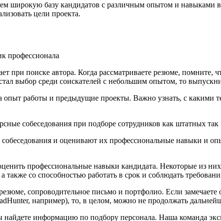
ем широкую базу кандидатов с различным опытом и навыками в 
лизовать цели проекта.
ает при поиске автора. Когда рассматриваете резюме, помните, 
стал выбор среди соискателей с небольшим опытом, то выпускн
а опыт работы и предыдущие проекты. Важно узнать, с какими т
урсные собеседования при подборе сотрудников как штатных так
 собеседования и оценивают их профессиональные навыки и опы
 оценить профессиональные навыки кандидата. Некоторые из них
а также со способностью работать в срок и соблюдать требования
зюме, сопроводительное письмо и портфолио. Если замечаете о
dHunter, например), то, в целом, можно не продолжать дальней
вы найдете информацию по подбору персонала. Наша команда эк