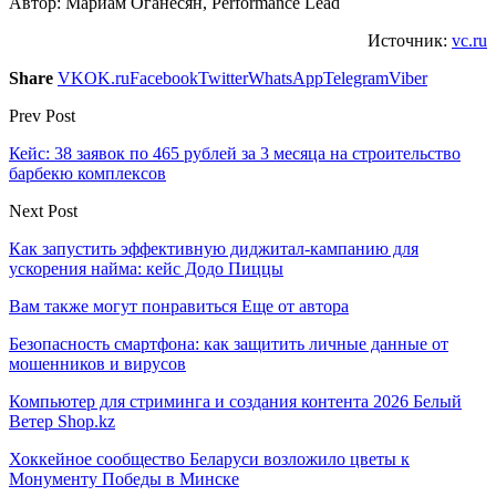
Автор: Мариам Оганесян, Performance Lead
Источник:
vc.ru
Share
VK
OK.ru
Facebook
Twitter
WhatsApp
Telegram
Viber
Prev Post
Кейс: 38 заявок по 465 рублей за 3 месяца на строительство
барбекю комплексов
Next Post
Как запустить эффективную диджитал-кампанию для
ускорения найма: кейс Додо Пиццы
Вам также могут понравиться
Еще от автора
Безопасность смартфона: как защитить личные данные от
мошенников и вирусов
Компьютер для стриминга и создания контента 2026 Белый
Ветер Shop.kz
Хоккейное сообщество Беларуси возложило цветы к
Монументу Победы в Минске