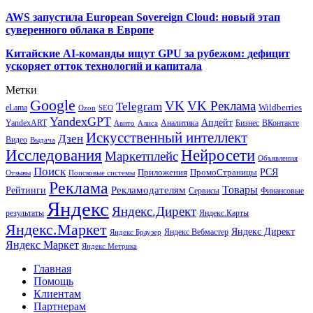
AWS запустила European Sovereign Cloud: новый этап
суверенного облака в Европе
Китайские AI-команды ищут GPU за рубежом: дефицит
ускоряет отток технологий и капитала
Метки
Google
VK
VK Реклама
Telegram
eLama
Wildberries
SEO
Ozon
YandexGPT
Апдейт
YandexART
Аналитика
Бизнес
ВКонтакте
Авито
Алиса
Искусственный интеллект
Дзен
Видео
Выдача
Исследования
Нейросети
Маркетплейс
Объявления
Поиск
РСЯ
Приложения
ПромоСтраницы
Поисковые системы
Отзывы
Реклама
Рекламодателям
Товары
Рейтинги
Сервисы
Финансовые
Яндекс
Яндекс.Директ
результаты
Яндекс.Карты
Яндекс.Маркет
Яндекс Директ
Яндекс Вебмастер
Яндекс Браузер
Яндекс Маркет
Яндекс Метрика
Главная
Помощь
Клиентам
Партнерам