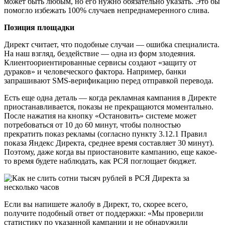
может быть любым, но его нужно обязательно указать. Это бы
помогло избежать 100% случаев непреднамеренного слива.
Позиция площадки
Директ считает, что подобные случаи — ошибка специалиста.
На наш взгляд, бездействие — одна из форм злодеяния.
Клиентоориентированные сервисы создают «защиту от
дураков» и человеческого фактора. Например, банки
запрашивают SMS-верификацию перед отправкой перевода.
Есть еще одна деталь — когда рекламная кампания в Директе
приостанавливается, показы не прекращаются моментально.
После нажатия на кнопку «Остановить» системе может
потребоваться от 10 до 60 минут, чтобы полностью
прекратить показ рекламы (согласно пункту 3.12.1 Правил
показа Яндекс Директа, среднее время составляет 30 минут).
Поэтому, даже когда вы приостановите кампанию, еще какое-
то время будете наблюдать, как РСЯ поглощает бюджет.
Если вы напишете жалобу в Директ, то, скорее всего,
получите подобный ответ от поддержки: «Мы проверили
статистику по указанной кампании и не обнаружили