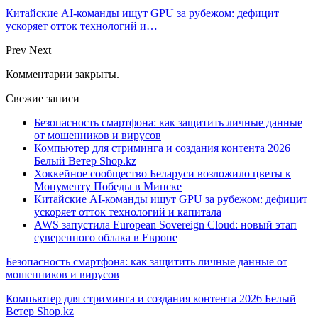
Китайские AI-команды ищут GPU за рубежом: дефицит
ускоряет отток технологий и…
Prev
Next
Комментарии закрыты.
Свежие записи
Безопасность смартфона: как защитить личные данные
от мошенников и вирусов
Компьютер для стриминга и создания контента 2026
Белый Ветер Shop.kz
Хоккейное сообщество Беларуси возложило цветы к
Монументу Победы в Минске
Китайские AI-команды ищут GPU за рубежом: дефицит
ускоряет отток технологий и капитала
AWS запустила European Sovereign Cloud: новый этап
суверенного облака в Европе
Безопасность смартфона: как защитить личные данные от
мошенников и вирусов
Компьютер для стриминга и создания контента 2026 Белый
Ветер Shop.kz