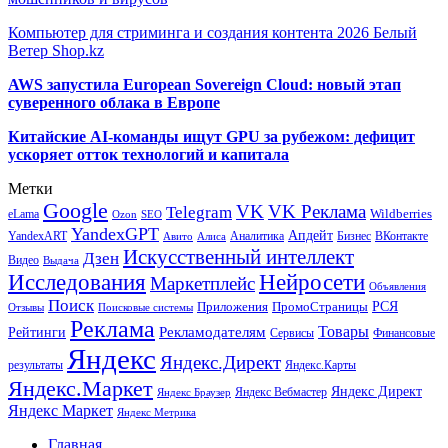
Компьютер для стриминга и создания контента 2026 Белый
Ветер Shop.kz
AWS запустила European Sovereign Cloud: новый этап
суверенного облака в Европе
Китайские AI-команды ищут GPU за рубежом: дефицит
ускоряет отток технологий и капитала
Метки
Google
VK
VK Реклама
Telegram
eLama
Wildberries
SEO
Ozon
YandexGPT
Апдейт
YandexART
Аналитика
Бизнес
ВКонтакте
Авито
Алиса
Искусственный интеллект
Дзен
Видео
Выдача
Исследования
Нейросети
Маркетплейс
Объявления
Поиск
РСЯ
Приложения
ПромоСтраницы
Поисковые системы
Отзывы
Реклама
Рекламодателям
Товары
Рейтинги
Сервисы
Финансовые
Яндекс
Яндекс.Директ
результаты
Яндекс.Карты
Яндекс.Маркет
Яндекс Директ
Яндекс Вебмастер
Яндекс Браузер
Яндекс Маркет
Яндекс Метрика
Главная