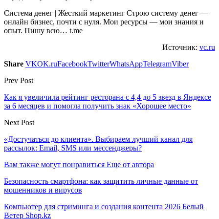
Система денег | Жесткий маркетинг Строю систему денег —
онлайн бизнес, почти с нуля. Мои ресурсы — мои знания и
опыт. Пишу всю… t.me
Источник:
vc.ru
Share
VK
OK.ru
Facebook
Twitter
WhatsApp
Telegram
Viber
Prev Post
Как я увеличила рейтинг ресторана с 4,4 до 5 звезд в Яндексе
за 6 месяцев и помогла получить знак «Хорошее место»
Next Post
«Достучаться до клиента». Выбираем лучший канал для
рассылок: Email, SMS или мессенджеры?
Вам также могут понравиться
Еще от автора
Безопасность смартфона: как защитить личные данные от
мошенников и вирусов
Компьютер для стриминга и создания контента 2026 Белый
Ветер Shop.kz