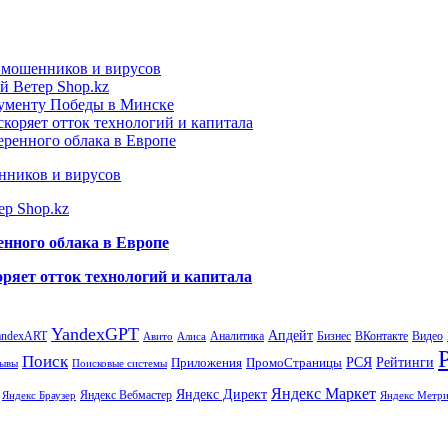
т мошенников и вирусов
й Ветер Shop.kz
нументу Победы в Минске
коряет отток технологий и капитала
еренного облака в Европе
нников и вирусов
ер Shop.kz
енного облака в Европе
ряет отток технологий и капитала
YandexGPT
Апдейт
andexART
Аналитика
Бизнес
ВКонтакте
Видео
Авито
Алиса
Поиск
РСЯ
Рейтинги
Приложения
ПромоСтраницы
Поисковые системы
ывы
Яндекс Маркет
Яндекс Директ
Яндекс Вебмастер
Яндекс Браузер
Яндекс Метри