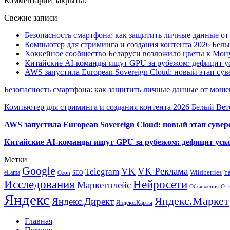
Комментарии закрыты.
Свежие записи
Безопасность смартфона: как защитить личные данные о
Компьютер для стриминга и создания контента 2026 Белы
Хоккейное сообщество Беларуси возложило цветы к Мо
Китайские AI-команды ищут GPU за рубежом: дефицит ус
AWS запустила European Sovereign Cloud: новый этап сув
Безопасность смартфона: как защитить личные данные от моше
Компьютер для стриминга и создания контента 2026 Белый Вет
AWS запустила European Sovereign Cloud: новый этап сувер
Китайские AI-команды ищут GPU за рубежом: дефицит уско
Метки
Google
VK
VK Реклама
Telegram
eLama
Wildberries
Y
SEO
Ozon
Исследования
Нейросети
Маркетплейс
Объявления
Отз
Яндекс
Яндекс.Маркет
Яндекс.Директ
Яндекс.Карты
Главная