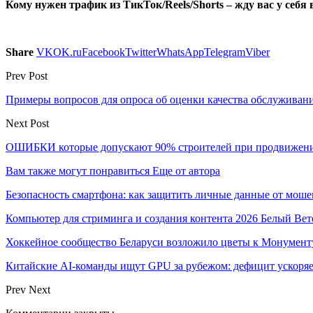
Кому нужен трафик из ТикТок/Reels/Shorts – жду вас у себя
Share
VK
OK.ru
Facebook
Twitter
WhatsApp
Telegram
Viber
Prev Post
Примеры вопросов для опроса об оценки качества обслуживан
Next Post
ОШИБКИ которые допускают 90% строителей при продвижении
Вам также могут понравиться
Еще от автора
Безопасность смартфона: как защитить личные данные от моше
Компьютер для стриминга и создания контента 2026 Белый Вет
Хоккейное сообщество Беларуси возложило цветы к Монумен
Китайские AI-команды ищут GPU за рубежом: дефицит ускоря
Prev
Next