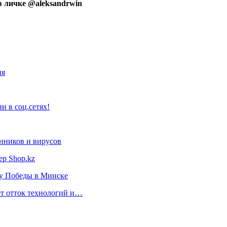
 в личке @aleksandrwin
ия
 в соц.сетях!
нников и вирусов
ер Shop.kz
ту Победы в Минске
ет отток технологий и…