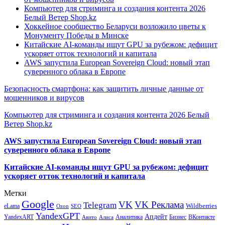
Компьютер для стриминга и создания контента 2026
Белый Ветер Shop.kz
Хоккейное сообщество Беларуси возложило цветы к
Монументу Победы в Минске
Китайские AI-команды ищут GPU за рубежом: дефицит
ускоряет отток технологий и капитала
AWS запустила European Sovereign Cloud: новый этап
суверенного облака в Европе
Безопасность смартфона: как защитить личные данные от
мошенников и вирусов
Компьютер для стриминга и создания контента 2026 Белый
Ветер Shop.kz
AWS запустила European Sovereign Cloud: новый этап
суверенного облака в Европе
Китайские AI-команды ищут GPU за рубежом: дефицит
ускоряет отток технологий и капитала
Метки
Google
VK
VK Реклама
Telegram
eLama
Wildberries
SEO
Ozon
YandexGPT
Апдейт
YandexART
Аналитика
Бизнес
ВКонтакте
Авито
Алиса