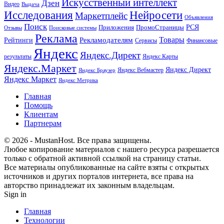
Искусственный интеллект
Дзен
Видео
Выдача
Исследования
Нейросети
Маркетплейс
Объявления
Поиск
РСЯ
Приложения
ПромоСтраницы
Поисковые системы
Отзывы
Реклама
Рекламодателям
Товары
Рейтинги
Сервисы
Финансовые
Яндекс
Яндекс.Директ
результаты
Яндекс.Карты
Яндекс.Маркет
Яндекс Директ
Яндекс Вебмастер
Яндекс Браузер
Яндекс Маркет
Яндекс Метрика
Главная
Помощь
Клиентам
Партнерам
© 2026 - MustanHost. Все права защищены.
Любое копирование материалов с нашего ресурса разрешается
только с обратной активной ссылкой на страницу статьи.
Все материалы опубликованные на сайте взяты с открытых
источников и других порталов интернета, все права на
авторство принадлежат их законным владельцам.
Sign in
Главная
Технологии