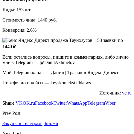
Лиды: 153 шт.
Стоимость лида: 1440 руб.
Конверсия: 2,6%
Если остались вопросы, пишите в комментариях, либо лично
мне в Telegram — @DanilAkhmetov
Мой Telegram-канал — Данил | Трафик в Яндекс Директ
Портфолио и кейсы — keyskontekst.tilda.ws
Источник:
vc.ru
Share
VK
OK.ru
Facebook
Twitter
WhatsApp
Telegram
Viber
Prev Post
Закупы в Телеграм | Биржи
Next Post