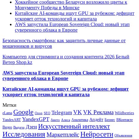
Хоккейное сообщество Беларуси возложило цветы к
Монументу Победы в Минске
Китайские AI-команды ищут GPU за рубежом: дефицит
ускоряет отток технологий и капитала
AWS запустила European Sovereign Cloud: новый этап
суверенного облака в Европе
Безопасность смартфона: как защитить личные данные от
мошенников и вирусов
Компьютер для стриминга и создания контента 2026 Белый
Ветер Shop.kz
AWS запустила European Sovereign Cloud: новый этап
суверенного облака в Европе
Китайские AI-команды ищут GPU за рубежом: дефицит
ускоряет отток технологий и капитала
Метки
Google
VK
VK Реклама
Telegram
eLama
Wildberries
SEO
Ozon
YandexGPT
Апдейт
YandexART
Аналитика
Бизнес
ВКонтакте
Авито
Алиса
Искусственный интеллект
Дзен
Видео
Выдача
Исследования
Нейросети
Маркетплейс
Объявления