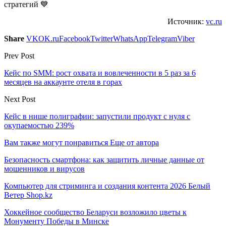
стратегий 💙
Источник:
vc.ru
Share
VK
OK.ru
Facebook
Twitter
WhatsApp
Telegram
Viber
Prev Post
Кейс по SMM: рост охвата и вовлеченности в 5 раз за 6
месяцев на аккаунте отеля в горах
Next Post
Кейс в нише полиграфии: запустили продукт с нуля с
окупаемостью 239%
Вам также могут понравиться
Еще от автора
Безопасность смартфона: как защитить личные данные от
мошенников и вирусов
Компьютер для стриминга и создания контента 2026 Белый
Ветер Shop.kz
Хоккейное сообщество Беларуси возложило цветы к
Монументу Победы в Минске