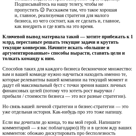
Подписывайтесь на нашу телегу, чтобы не
пропустить 😉 Расскажем там, что такое хорошая
и, главное, реализуемая стратегия для малого
бизнеса, из чего состоит, как ее сделать и, главное,
как внедрить и где взять на это время.
Ключевой вывод материала такой — хотите прибежать к 1
млрд, перестаньте решать текущие задачи и крутить
текущие конверсии. Начните искать «большие и
аргументированные» способы вырасти, ставить цели и
толкать команду к ним.
Способов таких для каждого бизнеса бесконечное множество:
вам и вашей команде нужно научиться находить именно те,
которые релевантны вашей компании на текущий момент и
дадут ей максимальный буст с точки зрения ваших личных
финансовых целей (потому что хотеть рост выручки /
прибыли / стоимости бизнеса — это все разные стратегии).
Но связь вашей личной стратегии и бизнес-стратегии — это
уже отдельная история. Как-нибудь про это тоже напишу.
Если вы дочитали до конца, то вы мой герой. Напишите
комментарий — я вас поблагодарю)) Ну и в целом жду ваших
комментов: обожаю дискутировать про бесполезность