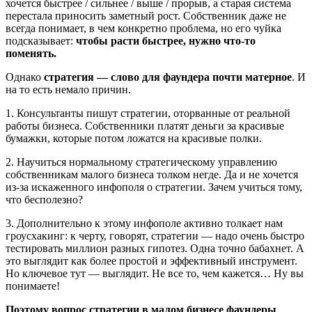
хочется быстрее / сильнее / выше / прорыв, а старая система
перестала приносить заметный рост. Собственник даже не
всегда понимает, в чем конкретно проблема, но его чуйка
подсказывает:
чтобы расти быстрее, нужно что-то
поменять.
Однако
стратегия — слово для фаундера почти матерное
. И
на то есть немало причин.
1. Консультанты пишут стратегии, оторванные от реальной
работы бизнеса. Собственники платят деньги за красивые
бумажки, которые потом ложатся на красивые полки.
2. Научиться нормальному стратегическому управлению
собственникам малого бизнеса толком негде. Да и не хочется
из-за искаженного инфополя о стратегии. Зачем учиться тому,
что бесполезно?
3. Дополнительно к этому инфополе активно толкает нам
гроусхакинг: к черту, говорят, стратегии — надо очень быстро
тестировать миллион разных гипотез. Одна точно бабахнет. А
это выглядит как более простой и эффективный инструмент.
Но ключевое тут — выглядит. Не все то, чем кажется… Ну вы
понимаете!
Поэтому вопрос стратегии в малом бизнесе фаундеры