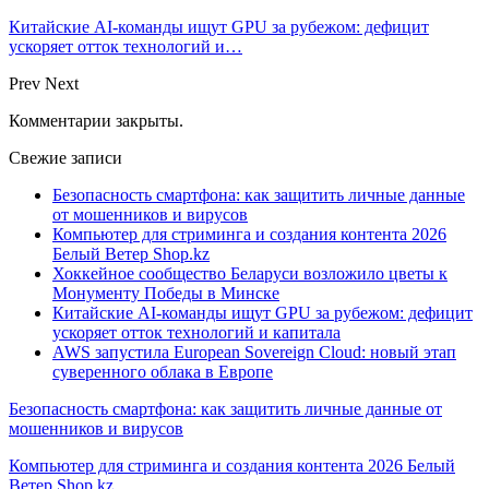
Китайские AI-команды ищут GPU за рубежом: дефицит
ускоряет отток технологий и…
Prev
Next
Комментарии закрыты.
Свежие записи
Безопасность смартфона: как защитить личные данные
от мошенников и вирусов
Компьютер для стриминга и создания контента 2026
Белый Ветер Shop.kz
Хоккейное сообщество Беларуси возложило цветы к
Монументу Победы в Минске
Китайские AI-команды ищут GPU за рубежом: дефицит
ускоряет отток технологий и капитала
AWS запустила European Sovereign Cloud: новый этап
суверенного облака в Европе
Безопасность смартфона: как защитить личные данные от
мошенников и вирусов
Компьютер для стриминга и создания контента 2026 Белый
Ветер Shop.kz