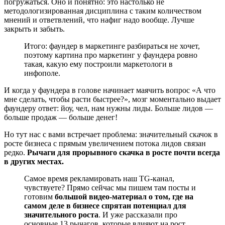
погружаться. Оно и понятно: это настолько не
методологизированная дисциплина с таким количеством
мнений и ответвлений, что нафиг надо вообще. Лучше
закрыть и забыть.
Итого: фаундер в маркетинге разбираться не хочет,
поэтому картина про маркетинг у фаундера ровно
такая, какую ему построили маркетологи в
инфополе.
И когда у фаундера в голове начинает маячить вопрос «А что
мне сделать, чтобы расти быстрее?», мозг моментально выдает
фаундеру ответ: йоу, чел, нам нужны лиды. Больше лидов —
больше продаж — больше денег!
Но тут нас с вами встречает проблема: значительный скачок в
росте бизнеса с прямым увеличением потока лидов связан
редко.
Рычаги для прорывного скачка в росте почти всегда
в других местах.
Самое время рекламировать наш TG-канал,
чувствуете? Прямо сейчас мы пишем там посты и
готовим
большой видео-материал о том, где на
самом деле в бизнесе спрятан потенциал для
значительного роста
. И уже рассказали про
основные 13 рычагов, которые влияют на рост