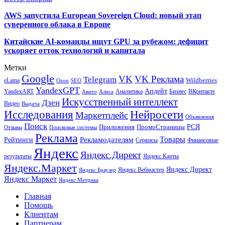
AWS запустила European Sovereign Cloud: новый этап
суверенного облака в Европе
Китайские AI-команды ищут GPU за рубежом: дефицит
ускоряет отток технологий и капитала
Метки
Google
VK
VK Реклама
Telegram
eLama
Wildberries
SEO
Ozon
YandexGPT
Апдейт
YandexART
Аналитика
Бизнес
ВКонтакте
Авито
Алиса
Искусственный интеллект
Дзен
Видео
Выдача
Исследования
Нейросети
Маркетплейс
Объявления
Поиск
РСЯ
Приложения
ПромоСтраницы
Поисковые системы
Отзывы
Реклама
Рекламодателям
Товары
Рейтинги
Сервисы
Финансовые
Яндекс
Яндекс.Директ
результаты
Яндекс.Карты
Яндекс.Маркет
Яндекс Директ
Яндекс Вебмастер
Яндекс Браузер
Яндекс Маркет
Яндекс Метрика
Главная
Помощь
Клиентам
Партнерам