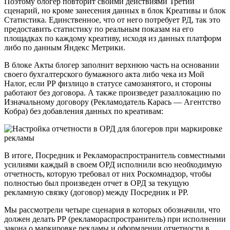
Поэтому блогер повторит своими действиями Третий
сценарий, но кроме занесения данных в блок Креативы и блок
Статистика. Единственное, что от него потребует РД, так это
предоставить статистику по реальным показам на его
площадках по каждому креативу, исходя из данных платформ
либо по данным Яндекс Метрики.
В блоке Акты блогер заполнит верхнюю часть на основании
своего бухгалтерского бумажного акта либо чека из Мой
Налог, если РР физлицо в статусе самозанятого, и стороны
работают без договора. А также произведет разаллокацию по
Изначальному договору (Рекламодатель Карась — Агентство
Кобра) без добавления данных по креативам:
В итоге, Посредник и Рекламораспространитель совместными
усилиями каждый в своем ОРД исполнили всю необходимую
отчетность, которую требовал от них Роскомнадзор, чтобы
полностью был произведен отчет в ОРД за текущую
рекламную связку (договор) между Посредник и РР.
Мы рассмотрели четыре сценария в которых обозначили, что
должен делать РР (рекламораспространитель) при исполнении
закона о маркировке рекламы и оформлении отчетности в