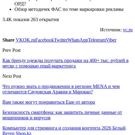
ОРД?
Обзор методичек ФАС по теме маркировки рекламы
3.4K показов 263 открытия
Источник:
vc.ru
Share
VK
OK.ru
Facebook
Twitter
WhatsApp
Telegram
Viber
Prev Post
Как бренду одежды получать продажи на 400+ тыс. рублей в
месяц с помощью email-маркетинга
Next Post
Что нужно знать о продвижении в регионе MENA и чем
отличаются Саудовская Аравия и Марокко?
Вам также могут понравиться
Еще от автора
Безопасность смартфона: как защитить личные данные от
мошенников и вирусов
Компьютер для стриминга и создания контента 2026 Белый
Ветер Shop.kz