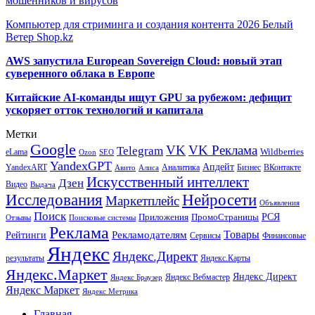
мошенников и вирусов
Компьютер для стриминга и создания контента 2026 Белый
Ветер Shop.kz
AWS запустила European Sovereign Cloud: новый этап
суверенного облака в Европе
Китайские AI-команды ищут GPU за рубежом: дефицит
ускоряет отток технологий и капитала
Метки
Google
VK
VK Реклама
Telegram
eLama
Wildberries
SEO
Ozon
YandexGPT
Апдейт
YandexART
Аналитика
Бизнес
ВКонтакте
Авито
Алиса
Искусственный интеллект
Дзен
Видео
Выдача
Исследования
Нейросети
Маркетплейс
Объявления
Поиск
РСЯ
Приложения
ПромоСтраницы
Поисковые системы
Отзывы
Реклама
Рекламодателям
Товары
Рейтинги
Сервисы
Финансовые
Яндекс
Яндекс.Директ
результаты
Яндекс.Карты
Яндекс.Маркет
Яндекс Директ
Яндекс Вебмастер
Яндекс Браузер
Яндекс Маркет
Яндекс Метрика
Главная