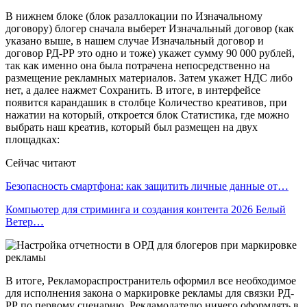
В нижнем блоке (блок разаллокации по Изначальному
договору) блогер сначала выберет Изначальный договор (как
указано выше, в нашем случае Изначальный договор и
договор РД-РР это одно и тоже) укажет сумму 90 000 рублей,
так как именно она была потрачена непосредственно на
размещение рекламных материалов. Затем укажет НДС либо
нет, а далее нажмет Сохранить. В итоге, в интерфейсе
появится карандашик в столбце Количество креативов, при
нажатии на который, откроется блок Статистика, где можно
выбрать наш креатив, который был размещен на двух
площадках:
Сейчас читают
Безопасность смартфона: как защитить личные данные от…
Компьютер для стриминга и создания контента 2026 Белый
Ветер…
В итоге, Рекламораспространитель оформил все необходимое
для исполнения закона о маркировке рекламы для связки РД-
РР по первому сценарию. Рекламодателю ничего оформлять в