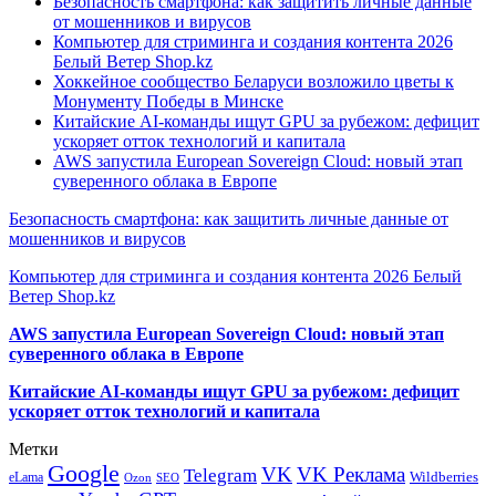
Безопасность смартфона: как защитить личные данные
от мошенников и вирусов
Компьютер для стриминга и создания контента 2026
Белый Ветер Shop.kz
Хоккейное сообщество Беларуси возложило цветы к
Монументу Победы в Минске
Китайские AI-команды ищут GPU за рубежом: дефицит
ускоряет отток технологий и капитала
AWS запустила European Sovereign Cloud: новый этап
суверенного облака в Европе
Безопасность смартфона: как защитить личные данные от
мошенников и вирусов
Компьютер для стриминга и создания контента 2026 Белый
Ветер Shop.kz
AWS запустила European Sovereign Cloud: новый этап
суверенного облака в Европе
Китайские AI-команды ищут GPU за рубежом: дефицит
ускоряет отток технологий и капитала
Метки
Google
VK
VK Реклама
Telegram
eLama
Wildberries
SEO
Ozon