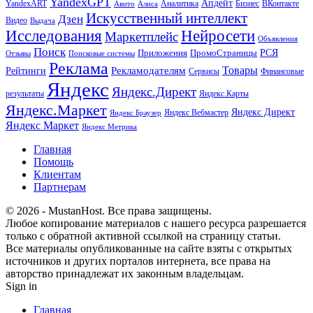
YandexGPT
Апдейт
YandexART
Аналитика
Бизнес
ВКонтакте
Авито
Алиса
Искусственный интеллект
Дзен
Видео
Выдача
Исследования
Нейросети
Маркетплейс
Объявления
Поиск
РСЯ
Приложения
ПромоСтраницы
Поисковые системы
Отзывы
Реклама
Рекламодателям
Товары
Рейтинги
Сервисы
Финансовые
Яндекс
Яндекс.Директ
результаты
Яндекс.Карты
Яндекс.Маркет
Яндекс Директ
Яндекс Вебмастер
Яндекс Браузер
Яндекс Маркет
Яндекс Метрика
Главная
Помощь
Клиентам
Партнерам
© 2026 - MustanHost. Все права защищены.
Любое копирование материалов с нашего ресурса разрешается
только с обратной активной ссылкой на страницу статьи.
Все материалы опубликованные на сайте взяты с открытых
источников и других порталов интернета, все права на
авторство принадлежат их законным владельцам.
Sign in
Главная