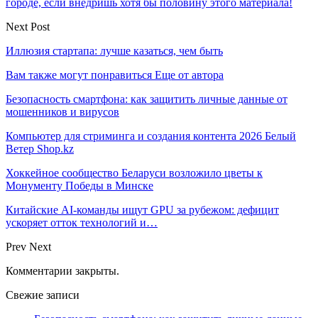
городе, если внедришь хотя бы половину этого материала!
Next Post
Иллюзия стартапа: лучше казаться, чем быть
Вам также могут понравиться
Еще от автора
Безопасность смартфона: как защитить личные данные от
мошенников и вирусов
Компьютер для стриминга и создания контента 2026 Белый
Ветер Shop.kz
Хоккейное сообщество Беларуси возложило цветы к
Монументу Победы в Минске
Китайские AI-команды ищут GPU за рубежом: дефицит
ускоряет отток технологий и…
Prev
Next
Комментарии закрыты.
Свежие записи