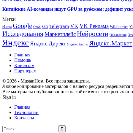
Китайские AI-команды ищут GPU за рубежом: дефицит уско
Метки
Google
VK
VK Реклама
Telegram
eLama
Wildberries
Y
SEO
Ozon
Исследования
Нейросети
Маркетплейс
Объявления
Отз
Яндекс
Яндекс.Маркет
Яндекс.Директ
Яндекс.Карты
Главная
Помощь
Клиентам
Партнерам
© 2026 - MustanHost. Все права защищены.
Любое копирование материалов с нашего ресурса разрешается т
Все материалы опубликованные на сайте взяты с открытых исто
Sign in
Главная
Технологии
Контакты