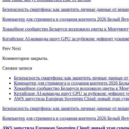
Безопасность смартфона: как защитить личные данные от моше
Компьютер для стриминга и создания контента 2026 Белый Вет
Хоккейное сообщество Беларуси возложило цветы к Монумен
Китайские AI-команды ищут GPU за рубежом: дефицит ускоря
Prev
Next
Комментарии закрыты.
Свежие записи
Безопасность смартфона: как защитить личные данные о
Компьютер для стриминга и создания контента 2026 Белы
Хоккейное сообщество Беларуси возложило цветы к Мо
Китайские AI-команды ищут GPU за рубежом: дефицит ус
AWS запустила European Sovereign Cloud: новый этап сув
Безопасность смартфона: как защитить личные данные от моше
Компьютер для стриминга и создания контента 2026 Белый Вет
AWS запустила European Sovereign Cloud: новый этап сувер