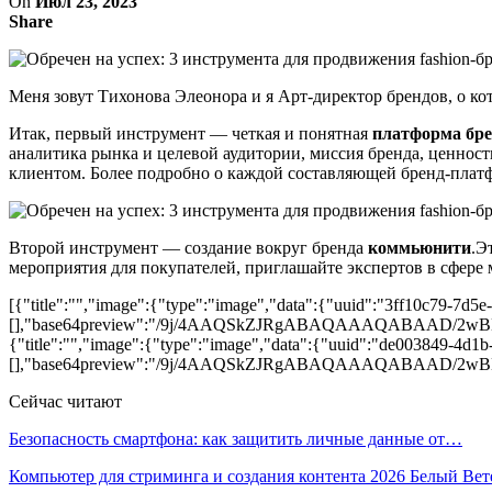
On
Июл 23, 2023
Share
Меня зовут Тихонова Элеонора и я Арт-директор брендов, о к
Итак, первый инструмент — четкая и понятная
платформа бре
аналитика рынка и целевой аудитории, миссия бренда, ценнос
клиентом. Более подробно о каждой составляющей бренд-плат
Второй инструмент — создание вокруг бренда
коммьюнити
.Э
мероприятия для покупателей, приглашайте экспертов в сфере 
[{"title":"","image":{"type":"image","data":{"uuid":"3ff10c79-7d5
[],"base64preview":"/9j/4AAQSkZJRgABAQAAAQABA
{"title":"","image":{"type":"image","data":{"uuid":"de003849-4d1b
[],"base64preview":"/9j/4AAQSkZJRgABAQAAAQABA
Сейчас читают
Безопасность смартфона: как защитить личные данные от…
Компьютер для стриминга и создания контента 2026 Белый Ве