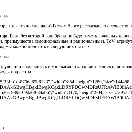
оторых вы точно слышали) В этом блоге рассказываю о секретах 
нда.
База, без которой ваш бренд не будет иметь лояльных клиен
ти, преимущества (эмоциональные и рациональные), ToV, атрибу
формы можно почитать в следующих статьях
то увеличит лояльность и узнаваемость, заставит клиента возвр
моды и красоты.
e-5f3f-bb1d-8796e69b6123","width":854,"height":1280,"size":144488,"t
AD/2wBDAAkGBwgHBgkIBwgKCgkLDRYPDQwMDRsUFRAWIB0
-526a-9398-69da6f634ab6","width":1170,"height":904,"size":72953,"ty
AD/2wBDAAkGBwgHBgkIBwgKCgkLDRYPDQwMDRsUFRAWIB0
тер…