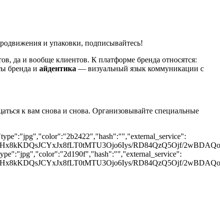
продвижения и упаковки, подписывайтесь!
тов, да и вообще клиентов. К платформе бренда относятся:
ты бренда и
айдентика
— визуальный язык коммуникации с
ащаться к вам снова и снова. Организовывайте специальные
ype":"jpg","color":"2b2422","hash":"","external_service":
iIiAdHx8kKDQsJCYxJx8fLT0tMTU3Ojo6Iys/RD84QzQ5Oj
pe":"jpg","color":"2d190f","hash":"","external_service":
iIiAdHx8kKDQsJCYxJx8fLT0tMTU3Ojo6Iys/RD84QzQ5Oj