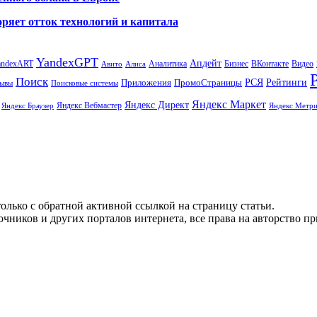
ряет отток технологий и капитала
YandexGPT
Апдейт
andexART
Аналитика
Бизнес
ВКонтакте
Видео
Авито
Алиса
Поиск
РСЯ
Рейтинги
Приложения
ПромоСтраницы
Поисковые системы
ывы
Яндекс Маркет
Яндекс Директ
Яндекс Вебмастер
Яндекс Браузер
Яндекс Метри
олько с обратной активной ссылкой на страницу статьи.
чников и других порталов интернета, все права на авторство п