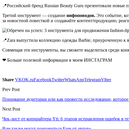
📍Российский бренд Russian Beauty Guru презентовали новые п
Третий инструмент — создание
инфоповодов.
Это событие, к
за новостной повесткой и создавайте контент/продукцию, реаг
📍Zara выпустила коллекцию одежды Barbie, приуроченную к в
Совмещая эти инструменты, вы сможете выделиться среди конк
❤ Больше полезной информации в моем ИНСТАГРАМ
Share
VK
OK.ru
Facebook
Twitter
WhatsApp
Telegram
Viber
Prev Post
Понимание аудитории или как провести исследование, которое
Next Post
Чек-лист от копирайтера Yti: 6 этапов исправления ошибок в те
Вам также могут понравиться
Еще от автора