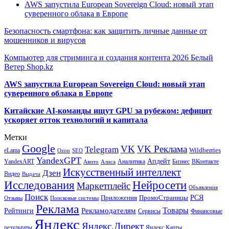
AWS запустила European Sovereign Cloud: новый этап
суверенного облака в Европе
Безопасность смартфона: как защитить личные данные от
мошенников и вирусов
Компьютер для стриминга и создания контента 2026 Белый
Ветер Shop.kz
AWS запустила European Sovereign Cloud: новый этап
суверенного облака в Европе
Китайские AI-команды ищут GPU за рубежом: дефицит
ускоряет отток технологий и капитала
Метки
Google
VK
VK Реклама
Telegram
eLama
Wildberries
SEO
Ozon
YandexGPT
Апдейт
YandexART
Аналитика
Бизнес
ВКонтакте
Авито
Алиса
Искусственный интеллект
Дзен
Видео
Выдача
Исследования
Нейросети
Маркетплейс
Объявления
Поиск
РСЯ
Приложения
ПромоСтраницы
Поисковые системы
Отзывы
Реклама
Рекламодателям
Товары
Рейтинги
Сервисы
Финансовые
Яндекс
Яндекс.Директ
результаты
Яндекс.Карты