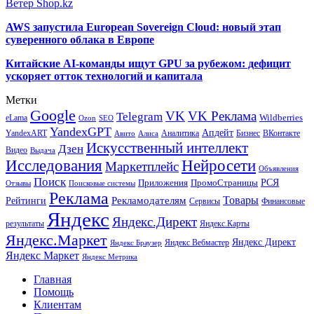
Ветер Shop.kz
AWS запустила European Sovereign Cloud: новый этап
суверенного облака в Европе
Китайские AI-команды ищут GPU за рубежом: дефицит
ускоряет отток технологий и капитала
Метки
Google
VK
VK Реклама
Telegram
eLama
Wildberries
SEO
Ozon
YandexGPT
Апдейт
YandexART
Аналитика
Бизнес
ВКонтакте
Авито
Алиса
Искусственный интеллект
Дзен
Видео
Выдача
Исследования
Нейросети
Маркетплейс
Объявления
Поиск
РСЯ
Приложения
ПромоСтраницы
Поисковые системы
Отзывы
Реклама
Рекламодателям
Товары
Рейтинги
Сервисы
Финансовые
Яндекс
Яндекс.Директ
результаты
Яндекс.Карты
Яндекс.Маркет
Яндекс Директ
Яндекс Вебмастер
Яндекс Браузер
Яндекс Маркет
Яндекс Метрика
Главная
Помощь
Клиентам