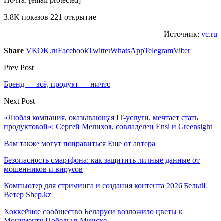
Почта: [email protected]
3.8K показов 221 открытие
Источник:
vc.ru
Share
VK
OK.ru
Facebook
Twitter
WhatsApp
Telegram
Viber
Prev Post
​Бренд — всё, продукт — ничто
Next Post
«Любая компания, оказывающая IT-услуги, мечтает стать
продуктовой»: Сергей Мелихов, совладелец Ensi и Greensight
Вам также могут понравиться
Еще от автора
Безопасность смартфона: как защитить личные данные от
мошенников и вирусов
Компьютер для стриминга и создания контента 2026 Белый
Ветер Shop.kz
Хоккейное сообщество Беларуси возложило цветы к
Монументу Победы в Минске