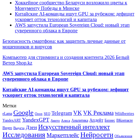
Хоккейное сообщество Беларуси возложило цветы к
Монументу Победы в Минске
Китайские AI-команды ищут GPU за рубежом: дефицит
ускоряет отток технологий и капитала
AWS запустила European Sovereign Cloud: новый этап
суверенного облака в Европе
Безопасность смартфона: как защитить личные данные от
мошенников и вирусов
Компьютер для стриминга и создания контента 2026 Белый
Ветер Shop.kz
AWS запустила European Sovereign Cloud: новый этап
суверенного облака в Европе
Китайские AI-команды ищут GPU за рубежом: дефицит
ускоряет отток технологий и капитала
Метки
Google
VK
VK Реклама
Telegram
eLama
Wildberries
SEO
Ozon
YandexGPT
Апдейт
YandexART
Аналитика
Бизнес
ВКонтакте
Авито
Алиса
Искусственный интеллект
Дзен
Видео
Выдача
Исследования
Нейросети
Маркетплейс
Объявления