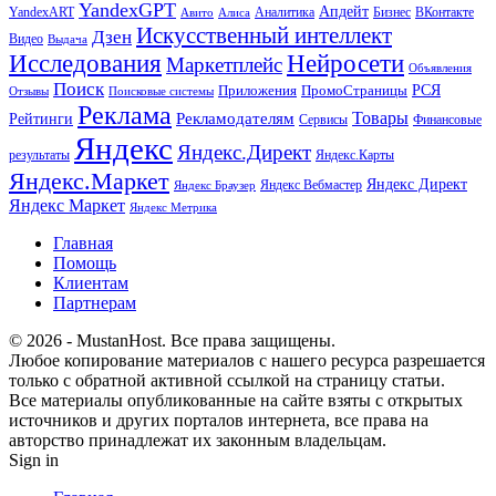
YandexGPT
Апдейт
YandexART
Аналитика
Бизнес
ВКонтакте
Авито
Алиса
Искусственный интеллект
Дзен
Видео
Выдача
Исследования
Нейросети
Маркетплейс
Объявления
Поиск
РСЯ
Приложения
ПромоСтраницы
Поисковые системы
Отзывы
Реклама
Рекламодателям
Товары
Рейтинги
Сервисы
Финансовые
Яндекс
Яндекс.Директ
результаты
Яндекс.Карты
Яндекс.Маркет
Яндекс Директ
Яндекс Вебмастер
Яндекс Браузер
Яндекс Маркет
Яндекс Метрика
Главная
Помощь
Клиентам
Партнерам
© 2026 - MustanHost. Все права защищены.
Любое копирование материалов с нашего ресурса разрешается
только с обратной активной ссылкой на страницу статьи.
Все материалы опубликованные на сайте взяты с открытых
источников и других порталов интернета, все права на
авторство принадлежат их законным владельцам.
Sign in