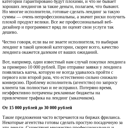
категории гарантировано будут плохими, и что не бывает
хороших лендингов за такие деньги, полагаем, что бывают.
Но многие исполнители, готовые сделать лендинг за такую
суммы — очень непрофессиональны, а значит риски получить
плохой продукт велики. Все же профессиональный веб-
дизайнер и программист вряд ли оценят свои услуги так
дешево.
Честно говоря, если вы не знаете исполнителя, то выбирая
лендинг в такой ценовой категории, скорее всего, качество
лендинга окажется далеким от ваших ожиданий.
Вот, например, один известный нам случай покупки лендинга
за примерно 10 000 рублей. При отправке заявки у лендинга
появлялась капча, которую не всегда удавалось пройти с
первого или второй раза, что естественно сильно снижало
конверсию. Проблему исполнитель (агентство) по запросу
клиента так полностью и не исправил. Потеряно время,
неэффективно потрачены рекламные бюджеты на
привлечение трафика на лендинг (заказчиком).
От 15 000 рублей до 30 000 рублей
Такие предложения часто встречаются на биржах фриланса.
Некоторые агентства готовы сделать простую посадочную за
эти деньги. Существует множество профессиональных и