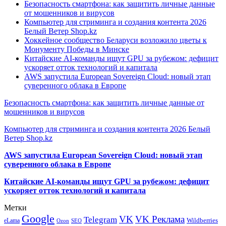
Безопасность смартфона: как защитить личные данные
от мошенников и вирусов
Компьютер для стриминга и создания контента 2026
Белый Ветер Shop.kz
Хоккейное сообщество Беларуси возложило цветы к
Монументу Победы в Минске
Китайские AI-команды ищут GPU за рубежом: дефицит
ускоряет отток технологий и капитала
AWS запустила European Sovereign Cloud: новый этап
суверенного облака в Европе
Безопасность смартфона: как защитить личные данные от
мошенников и вирусов
Компьютер для стриминга и создания контента 2026 Белый
Ветер Shop.kz
AWS запустила European Sovereign Cloud: новый этап
суверенного облака в Европе
Китайские AI-команды ищут GPU за рубежом: дефицит
ускоряет отток технологий и капитала
Метки
Google
VK
VK Реклама
Telegram
eLama
Wildberries
SEO
Ozon