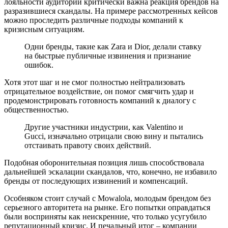
лояльности аудитории критически важна реакция брендов на
разразившиеся скандалы. На примере рассмотренных кейсов
можно проследить различные подходы компаний к
кризисным ситуациям.
Одни бренды, такие как Zara и Dior, делали ставку
на быстрые публичные извинения и признание
ошибок.
Хотя этот шаг и не смог полностью нейтрализовать
отрицательное воздействие, он помог смягчить удар и
продемонстрировать готовность компаний к диалогу с
общественностью.
Другие участники индустрии, как Valentino и
Gucci, изначально отрицали свою вину и пытались
отстаивать правоту своих действий.
Подобная оборонительная позиция лишь способствовала
дальнейшей эскалации скандалов, что, конечно, не избавило
бренды от последующих извинений и компенсаций.
Особняком стоит случай с Моwalola, молодым брендом без
серьезного авторитета на рынке. Его попытки оправдаться
были восприняты как неискренние, что только усугубило
репутационный кризис. И печальный итог – компании