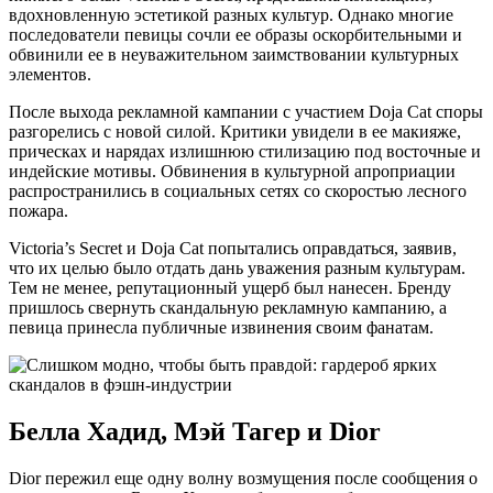
вдохновленную эстетикой разных культур. Однако многие
последователи певицы сочли ее образы оскорбительными и
обвинили ее в неуважительном заимствовании культурных
элементов.
После выхода рекламной кампании с участием Doja Cat споры
разгорелись с новой силой. Критики увидели в ее макияже,
прическах и нарядах излишнюю стилизацию под восточные и
индейские мотивы. Обвинения в культурной апроприации
распространились в социальных сетях со скоростью лесного
пожара.
Victoria’s Secret и Doja Cat попытались оправдаться, заявив,
что их целью было отдать дань уважения разным культурам.
Тем не менее, репутационный ущерб был нанесен. Бренду
пришлось свернуть скандальную рекламную кампанию, а
певица принесла публичные извинения своим фанатам.
Белла Хадид, Мэй Тагер и Dior
Dior пережил еще одну волну возмущения после сообщения о