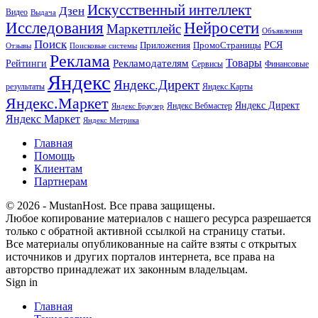
Искусственный интеллект
Дзен
Видео
Выдача
Исследования
Нейросети
Маркетплейс
Объявления
Поиск
РСЯ
Приложения
ПромоСтраницы
Поисковые системы
Отзывы
Реклама
Рекламодателям
Товары
Рейтинги
Сервисы
Финансовые
Яндекс
Яндекс.Директ
результаты
Яндекс.Карты
Яндекс.Маркет
Яндекс Директ
Яндекс Вебмастер
Яндекс Браузер
Яндекс Маркет
Яндекс Метрика
Главная
Помощь
Клиентам
Партнерам
© 2026 - MustanHost. Все права защищены.
Любое копирование материалов с нашего ресурса разрешается
только с обратной активной ссылкой на страницу статьи.
Все материалы опубликованные на сайте взяты с открытых
источников и других порталов интернета, все права на
авторство принадлежат их законным владельцам.
Sign in
Главная