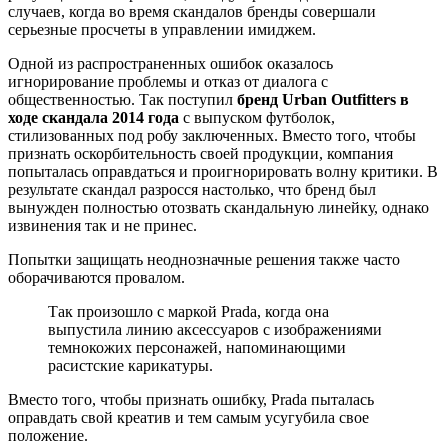
случаев, когда во время скандалов бренды совершали
серьезные просчеты в управлении имиджем.
Одной из распространенных ошибок оказалось
игнорирование проблемы и отказ от диалога с
общественностью. Так поступил
бренд Urban Outfitters в
ходе скандала 2014 года
с выпуском футболок,
стилизованных под робу заключенных. Вместо того, чтобы
признать оскорбительность своей продукции, компания
попыталась оправдаться и проигнорировать волну критики. В
результате скандал разросся настолько, что бренд был
вынужден полностью отозвать скандальную линейку, однако
извинения так и не принес.
Попытки защищать неоднозначные решения также часто
оборачиваются провалом.
Так произошло с маркой Prada, когда она
выпустила линию аксессуаров с изображениями
темнокожих персонажей, напоминающими
расистские карикатуры.
Вместо того, чтобы признать ошибку, Prada пыталась
оправдать свой креатив и тем самым усугубила свое
положение.