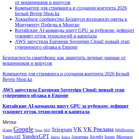
от мошенников и вирусов
Компьютер для стриминга и создания контента 2026
Белый Ветер Shop.kz
Хоккейное сообщество Беларуси возложило цветы к
Монументу Победы в Минске
Китайские AI-команды ищут GPU за рубежом: дефицит
ускоряет отток технологий и капитала
AWS запустила European Sovereign Cloud: новый этап
суверенного облака в Европе
Безопасность смартфона: как защитить личные данные от
мошенников и вирусов
Компьютер для стриминга и создания контента 2026 Белый
Ветер Shop.kz
AWS запустила European Sovereign Cloud: новый этап
суверенного облака в Европе
Китайские AI-команды ищут GPU за рубежом: дефицит
ускоряет отток технологий и капитала
Метки
Google
VK
VK Реклама
Telegram
eLama
Wildberries
SEO
Ozon
YandexGPT
Апдейт
YandexART
Аналитика
Бизнес
ВКонтакте
Авито
Алиса