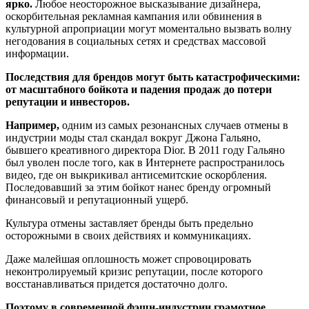
ярко.
Любое неосторожное высказывание дизайнера,
оскорбительная рекламная кампания или обвинения в
культурной апроприации могут моментально вызвать волну
негодования в социальных сетях и средствах массовой
информации.
Последствия для брендов могут быть катастрофическими:
от масштабного бойкота и падения продаж до потери
репутации и инвесторов.
Например,
одним из самых резонансных случаев отмены в
индустрии моды стал скандал вокруг Джона Гальяно,
бывшего креативного директора Dior. В 2011 году Гальяно
был уволен после того, как в Интернете распространилось
видео, где он выкрикивал антисемитские оскорбления.
Последовавший за этим бойкот нанес бренду огромный
финансовый и репутационный ущерб.
Культура отмены заставляет бренды быть предельно
осторожными в своих действиях и коммуникациях.
Даже малейшая оплошность может спровоцировать
неконтролируемый кризис репутации, после которого
восстанавливаться придется достаточно долго.
Поэтому в современной фэшн-индустрии грамотное