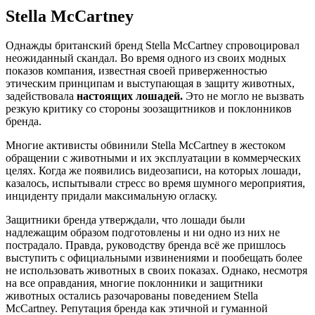
Stella McCartney
Однажды британский бренд Stella McCartney спровоцировал
неожиданный скандал. Во время одного из своих модных
показов компания, известная своей приверженностью
этическим принципам и выступающая в защиту животных,
задействовала
настоящих лошадей.
Это не могло не вызвать
резкую критику со стороны зоозащитников и поклонников
бренда.
Многие активисты обвинили Stella McCartney в жестоком
обращении с животными и их эксплуатации в коммерческих
целях. Когда же появились видеозаписи, на которых лошади,
казалось, испытывали стресс во время шумного мероприятия,
инциденту придали максимальную огласку.
Защитники бренда утверждали, что лошади были
надлежащим образом подготовлены и ни одно из них не
пострадало. Правда, руководству бренда всё же пришлось
выступить с официальными извинениями и пообещать более
не использовать животных в своих показах. Однако, несмотря
на все оправдания, многие поклонники и защитники
животных остались разочарованы поведением Stella
McCartney. Репутация бренда как этичной и гуманной