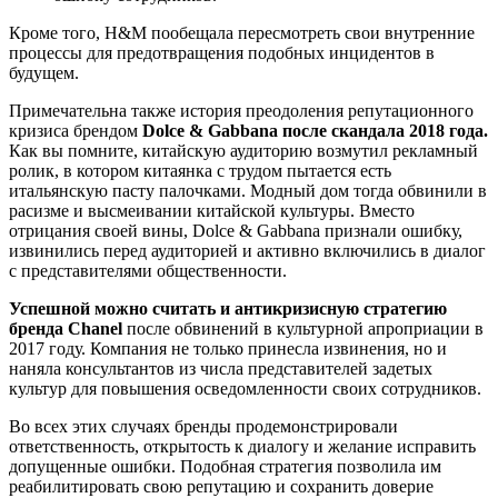
Кроме того, H&M пообещала пересмотреть свои внутренние
процессы для предотвращения подобных инцидентов в
будущем.
Примечательна также история преодоления репутационного
кризиса брендом
Dolce & Gabbana после скандала 2018 года.
Как вы помните, китайскую аудиторию возмутил рекламный
ролик, в котором китаянка с трудом пытается есть
итальянскую пасту палочками. Модный дом тогда обвинили в
расизме и высмеивании китайской культуры. Вместо
отрицания своей вины, Dolce & Gabbana признали ошибку,
извинились перед аудиторией и активно включились в диалог
с представителями общественности.
Успешной можно считать и антикризисную стратегию
бренда Chanel
после обвинений в культурной апроприации в
2017 году. Компания не только принесла извинения, но и
наняла консультантов из числа представителей задетых
культур для повышения осведомленности своих сотрудников.
Во всех этих случаях бренды продемонстрировали
ответственность, открытость к диалогу и желание исправить
допущенные ошибки. Подобная стратегия позволила им
реабилитировать свою репутацию и сохранить доверие