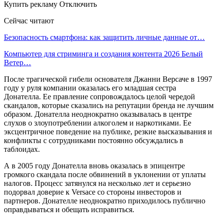
Купить рекламу Отключить
Сейчас читают
Безопасность смартфона: как защитить личные данные от…
Компьютер для стриминга и создания контента 2026 Белый
Ветер…
После трагической гибели основателя Джанни Версаче в 1997
году у руля компании оказалась его младшая сестра
Донателла. Ее правление сопровождалось целой чередой
скандалов, которые сказались на репутации бренда не лучшим
образом. Донателла неоднократно оказывалась в центре
слухов о злоупотреблении алкоголем и наркотиками. Ее
эксцентричное поведение на публике, резкие высказывания и
конфликты с сотрудниками постоянно обсуждались в
таблоидах.
А в 2005 году Донателла вновь оказалась в эпицентре
громкого скандала после обвинений в уклонении от уплаты
налогов. Процесс затянулся на несколько лет и серьезно
подорвал доверие к Versace со стороны инвесторов и
партнеров. Донателле неоднократно приходилось публично
оправдываться и обещать исправиться.