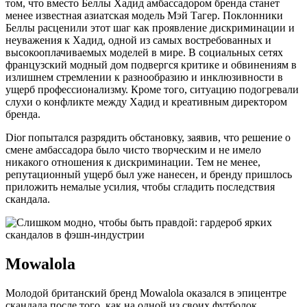
том, что вместо Беллы Хадид амбассадором бренда станет
менее известная азиатская модель Мэй Тагер. Поклонники
Беллы расценили этот шаг как проявление дискриминации и
неуважения к Хадид, одной из самых востребованных и
высокооплачиваемых моделей в мире. В социальных сетях
французский модный дом подвергся критике и обвинениям в
излишнем стремлении к разнообразию и инклюзивности в
ущерб профессионализму. Кроме того, ситуацию подогревали
слухи о конфликте между Хадид и креативным директором
бренда.
Dior попытался разрядить обстановку, заявив, что решение о
смене амбассадора было чисто творческим и не имело
никакого отношения к дискриминации. Тем не менее,
репутационный ущерб был уже нанесен, и бренду пришлось
приложить немалые усилия, чтобы сгладить последствия
скандала.
Mowalola
Молодой британский бренд Mowalola оказался в эпицентре
скандала после того, как на одной из своих футболок