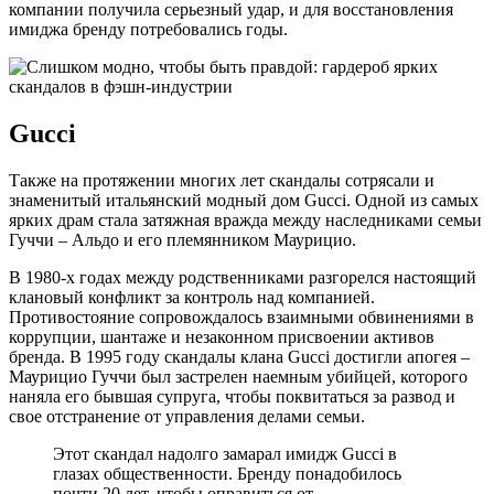
компании получила серьезный удар, и для восстановления
имиджа бренду потребовались годы.
Gucci
Также на протяжении многих лет скандалы сотрясали и
знаменитый итальянский модный дом Gucci. Одной из самых
ярких драм стала затяжная вражда между наследниками семьи
Гуччи – Альдо и его племянником Маурицио.
В 1980-х годах между родственниками разгорелся настоящий
клановый конфликт за контроль над компанией.
Противостояние сопровождалось взаимными обвинениями в
коррупции, шантаже и незаконном присвоении активов
бренда. В 1995 году скандалы клана Gucci достигли апогея –
Маурицио Гуччи был застрелен наемным убийцей, которого
наняла его бывшая супруга, чтобы поквитаться за развод и
свое отстранение от управления делами семьи.
Этот скандал надолго замарал имидж Gucci в
глазах общественности. Бренду понадобилось
почти 20 лет, чтобы оправиться от