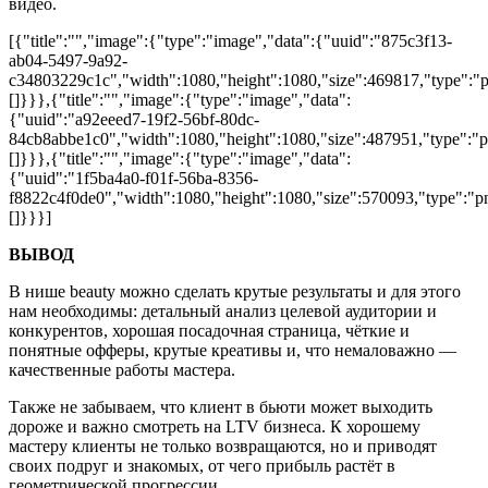
видео.
[{"title":"","image":{"type":"image","data":{"uuid":"875c3f13-
ab04-5497-9a92-
c34803229c1c","width":1080,"height":1080,"size":469817,"type":"pn
[]}}},{"title":"","image":{"type":"image","data":
{"uuid":"a92eeed7-19f2-56bf-80dc-
84cb8abbe1c0","width":1080,"height":1080,"size":487951,"type":"pn
[]}}},{"title":"","image":{"type":"image","data":
{"uuid":"1f5ba4a0-f01f-56ba-8356-
f8822c4f0de0","width":1080,"height":1080,"size":570093,"type":"pn
[]}}}]
ВЫВОД
В нише beauty можно сделать крутые результаты и для этого
нам необходимы: детальный анализ целевой аудитории и
конкурентов, хорошая посадочная страница, чёткие и
понятные офферы, крутые креативы и, что немаловажно —
качественные работы мастера.
Также не забываем, что клиент в бьюти может выходить
дороже и важно смотреть на LTV бизнеса. К хорошему
мастеру клиенты не только возвращаются, но и приводят
своих подруг и знакомых, от чего прибыль растёт в
геометрической прогрессии.