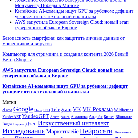
Монументу Победы в Минске
Китайские AI-команды ищут GPU за рубежом: дефицит
ускоряет отток технологий и капитала
AWS запустила European Sovereign Cloud: новый этап
суверенного облака в Европе
Безопасность смартфона: как защитить личные данные от
мошенников и вирусов
Компьютер для стриминга и создания контента 2026 Белый
Ветер Shop.kz
AWS запустила European Sovereign Cloud: новый этап
суверенного облака в Европе
Китайские AI-команды ищут GPU за рубежом: дефицит
ускоряет отток технологий и капитала
Метки
Google
VK
VK Реклама
Telegram
eLama
Wildberries
SEO
Ozon
YandexGPT
Апдейт
YandexART
Аналитика
Бизнес
ВКонтакте
Авито
Алиса
Искусственный интеллект
Дзен
Видео
Выдача
Исследования
Нейросети
Маркетплейс
Объявления