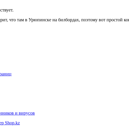
ствует.
рит, что там в Урюпинске на билбордах, поэтому вот простой к
траниц
нников и вирусов
ер Shop.kz