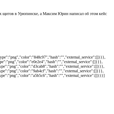
х щитов в Урюпинске, а Максим Юрин написал об этом кейс
ype":"png","color":"848c97","hash":"","external_service":[]}}},
e":"png","color":"e0e2e4","hash":"","external_service":[]}}},
pe":"png","color":"d3cab8","hash":"","external_service":[]}}},
e":"png","color":"9ab4cf","hash":"","external_service":[]}}},
pe":"png","color":"a5b5c6","hash":"","external_service":[]}}}]