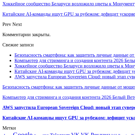
Хоккейное сообщество Беларуси возложило цветы к Монумен
Китайские AI-команды ищут GPU за рубежом: дефицит ускоря
Prev
Next
Комментарии закрыты.
Свежие записи
Безопасность смартфона: как защитить личные данные о
Компьютер для стриминга и создания контента 2026 Белы
Хоккейное сообщество Беларуси возложило цветы к Мо
Китайские AI-команды ищут GPU за рубежом: дефицит ус
AWS запустила European Sovereign Cloud: новый этап сув
Безопасность смартфона: как защитить личные данные от моше
Компьютер для стриминга и создания контента 2026 Белый Вет
AWS запустила European Sovereign Cloud: новый этап сувер
Китайские AI-команды ищут GPU за рубежом: дефицит уско
Метки
Google
VK
VK Реклама