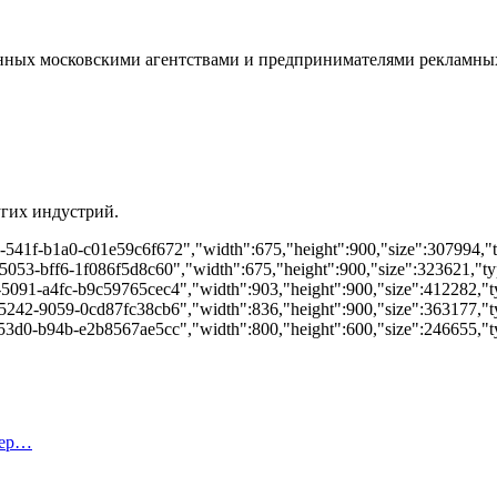
енных московскими агентствами и предпринимателями рекламны
гих индустрий.
0-541f-b1a0-c01e59c6f672","width":675,"height":900,"size":307994,"t
5053-bff6-1f086f5d8c60","width":675,"height":900,"size":323621,"typ
-5091-a4fc-b9c59765cec4","width":903,"height":900,"size":412282,"ty
-5242-9059-0cd87fc38cb6","width":836,"height":900,"size":363177,"typ
-53d0-b94b-e2b8567ae5cc","width":800,"height":600,"size":246655,"ty
тер…