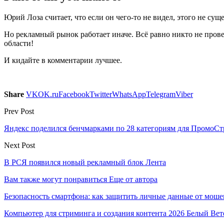
Юрий Лоза считает, что если он чего-то не видел, этого не суще
Но рекламный рынок работает иначе. Всё равно никто не прове
области!
И кидайте в комментарии лучшее.
Share
VK
OK.ru
Facebook
Twitter
WhatsApp
Telegram
Viber
Prev Post
Яндекс поделился бенчмарками по 28 категориям для ПромоС
Next Post
В РСЯ появился новый рекламный блок Лента
Вам также могут понравиться
Еще от автора
Безопасность смартфона: как защитить личные данные от моше
Компьютер для стриминга и создания контента 2026 Белый Вет