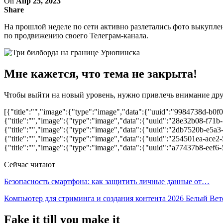
On
Апр 25, 2023
Share
На прошлой неделе по сети активно разлетались фото выкупл
по продвижению своего Телеграм-канала.
Мне кажется, что тема не закрыта!
Чтобы выйти на новый уровень, нужно привлечь внимание дру
[{"title":"","image":{"type":"image","data":{"uuid":"9984738d-b0f
{"title":"","image":{"type":"image","data":{"uuid":"28e32b08-f71b-
{"title":"","image":{"type":"image","data":{"uuid":"2db7520b-e5a3
{"title":"","image":{"type":"image","data":{"uuid":"254501ea-ace2
{"title":"","image":{"type":"image","data":{"uuid":"a77437b8-eef6
Сейчас читают
Безопасность смартфона: как защитить личные данные от…
Компьютер для стриминга и создания контента 2026 Белый Ве
Fake it till you make it