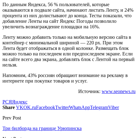
По данным Яндекса, 56 % пользователей, которые
оказываются в подвале сайта, начинают листать Ленту, и 24%
процента из них долистывают до конца. Тесты показали, что
добавление Ленты на сайт Яндекс Погоды позволило
увеличить вознаграждение площадки на 16%.
Ленту можно добавить только на мобильную версию сайта в
контейнер с минимальной шириной — 220 px. При этом
Лента будет отображаться в одной колонке. Размещать блок
можно только на последнем или предпоследнем экране. Если
на сайте всего два экрана, добавлять блок с Лентой на первый
нельзя.
Напомним, 43% россиян обращают внимание на рекламу в
интернете при покупке товаров и услуг.
Источник:
www.seonews.ru
РСЯ
Яндекс
Share
VK
OK.ru
Facebook
Twitter
WhatsApp
Telegram
Viber
Prev Post
Три билборда на границе Урюпинска