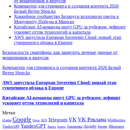
от мошенников и вирусов
Компьютер для стриминга и создания контента 2026
Белый Ветер Shop.kz
Хоккейное сообщество Беларуси возложило цветы к
Монументу Победы в Минске
Китайские AI-команды ищут GPU за рубежом: дефицит
ускоряет отток технологий и капитала
AWS запустила European Sovereign Cloud: новый этап
суверенного облака в Европе
Безопасность смартфона: как защитить личные данные от
мошенников и вирусов
Компьютер для стриминга и создания контента 2026 Белый
Ветер Shop.kz
AWS запустила European Sovereign Cloud: новый этап
суверенного облака в Европе
Китайские AI-команды ищут GPU за рубежом: дефицит
ускоряет отток технологий и капитала
Метки
Google
VK
VK Реклама
Telegram
eLama
Wildberries
SEO
Ozon
YandexGPT
Апдейт
YandexART
Аналитика
Бизнес
ВКонтакте
Авито
Алиса