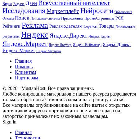
Искусственный интеллект
Дзен
Видео
Выдача
Исследования
Нейросети
Маркетплейс
Объявления
Поиск
РСЯ
Приложения
ПромоСтраницы
Поисковые системы
Отзывы
Реклама
Рекламодателям
Товары
Рейтинги
Сервисы
Финансовые
Яндекс
Яндекс.Директ
результаты
Яндекс.Карты
Яндекс.Маркет
Яндекс Директ
Яндекс Вебмастер
Яндекс Браузер
Яндекс Маркет
Яндекс Метрика
Главная
Помощь
Клиентам
Партнерам
© 2026 - MustanHost. Все права защищены.
Любое копирование материалов с нашего ресурса разрешается
только с обратной активной ссылкой на страницу статьи.
Все материалы опубликованные на сайте взяты с открытых
источников и других порталов интернета, все права на
авторство принадлежат их законным владельцам.
Sign in
Главная
Технологии