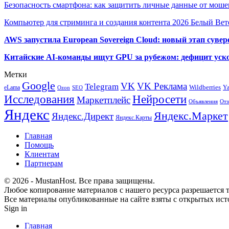
Безопасность смартфона: как защитить личные данные от моше
Компьютер для стриминга и создания контента 2026 Белый Вет
AWS запустила European Sovereign Cloud: новый этап сувер
Китайские AI-команды ищут GPU за рубежом: дефицит уско
Метки
Google
VK
VK Реклама
Telegram
eLama
Wildberries
Y
SEO
Ozon
Исследования
Нейросети
Маркетплейс
Объявления
Отз
Яндекс
Яндекс.Маркет
Яндекс.Директ
Яндекс.Карты
Главная
Помощь
Клиентам
Партнерам
© 2026 - MustanHost. Все права защищены.
Любое копирование материалов с нашего ресурса разрешается т
Все материалы опубликованные на сайте взяты с открытых исто
Sign in
Главная