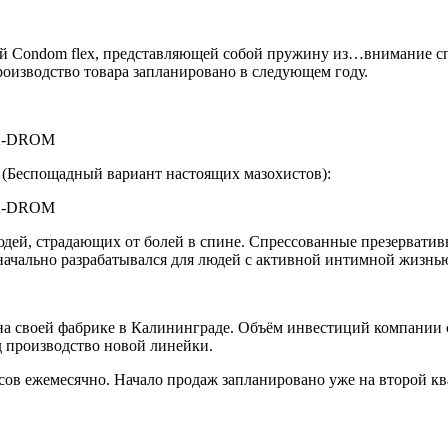
ией Condom flex, представляющей собой пружину из…внимание сп
роизводство товара запланировано в следующем году.
(Беспощадный вариант настоящих мазохистов):
юдей, страдающих от болей в спине. Спрессованные презерватив
начально разрабатывался для людей с активной интимной жизнью,
на своей фабрике в Калининграде. Объём инвестиций компании со
 производство новой линейки.
ов ежемесячно. Начало продаж запланировано уже на второй ква