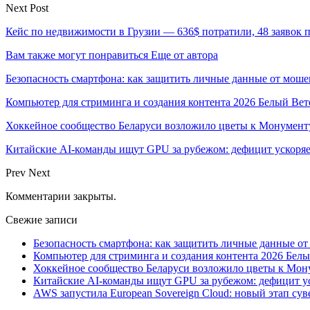
Next Post
Кейс по недвижимости в Грузии — 636$ потратили, 48 заявок 
Вам также могут понравиться
Еще от автора
Безопасность смартфона: как защитить личные данные от моше
Компьютер для стриминга и создания контента 2026 Белый Вет
Хоккейное сообщество Беларуси возложило цветы к Монумен
Китайские AI-команды ищут GPU за рубежом: дефицит ускоря
Prev
Next
Комментарии закрыты.
Свежие записи
Безопасность смартфона: как защитить личные данные о
Компьютер для стриминга и создания контента 2026 Белы
Хоккейное сообщество Беларуси возложило цветы к Мо
Китайские AI-команды ищут GPU за рубежом: дефицит ус
AWS запустила European Sovereign Cloud: новый этап сув