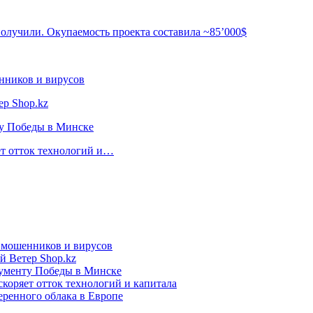
получили. Окупаемость проекта составила ~85’000$
нников и вирусов
ер Shop.kz
ту Победы в Минске
ет отток технологий и…
т мошенников и вирусов
й Ветер Shop.kz
нументу Победы в Минске
коряет отток технологий и капитала
еренного облака в Европе