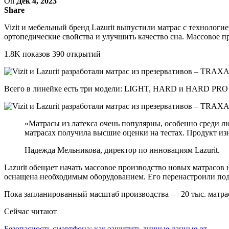
On
Дек 4, 2023
Share
Vizit и мебельный бренд Lazurit выпустили матрас с технолог
ортопедические свойства и улучшить качество сна. Массовое п
1.8K показов 390 открытий
Всего в линейке есть три модели: LIGHT, HARD и HARD PRO 
«Матрасы из латекса очень популярны, особенно среди л
матрасах получила высшие оценки на тестах. Продукт из
Надежда Мельникова, директор по инновациям Lazurit.
Lazurit обещает начать массовое производство новых матрасов 
оснащена необходимым оборудованием. Его перенастроили под
Пока запланированный масштаб производства — 20 тыс. матрас
Сейчас читают
Безопасность смартфона: как защитить личные данные от…