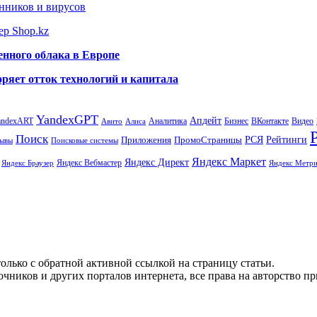
нников и вирусов
ер Shop.kz
енного облака в Европе
ряет отток технологий и капитала
YandexGPT
Апдейт
andexART
Аналитика
Бизнес
ВКонтакте
Видео
Авито
Алиса
Поиск
РСЯ
Рейтинги
Приложения
ПромоСтраницы
Поисковые системы
ывы
Яндекс Маркет
Яндекс Директ
Яндекс Вебмастер
Яндекс Браузер
Яндекс Метри
олько с обратной активной ссылкой на страницу статьи.
чников и других порталов интернета, все права на авторство п