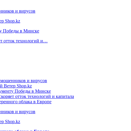
нников и вирусов
ер Shop.kz
ту Победы в Минске
ет отток технологий и…
т мошенников и вирусов
й Ветер Shop.kz
нументу Победы в Минске
коряет отток технологий и капитала
еренного облака в Европе
нников и вирусов
ер Shop.kz