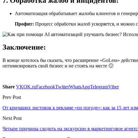
7. Обработка жалоб и инцидентов:
Автоматизация обрабатывает жалобы клиентов и генерир
Профит:
Процесс обработки жалоб ускоряется, и можно 
Заключение:
В конце хотелось бы сказать, что расширение «GoLess» действ
оптимизировать свой бизнес и не стоять на месте 🙂
Share
VK
OK.ru
Facebook
Twitter
WhatsApp
Telegram
Viber
Prev Post
От кричащих листовок к рекламе «по погоде»: как за 15 лет и
Next Post
Четыре причины сходить на экскурсию в маркетинговое агентс