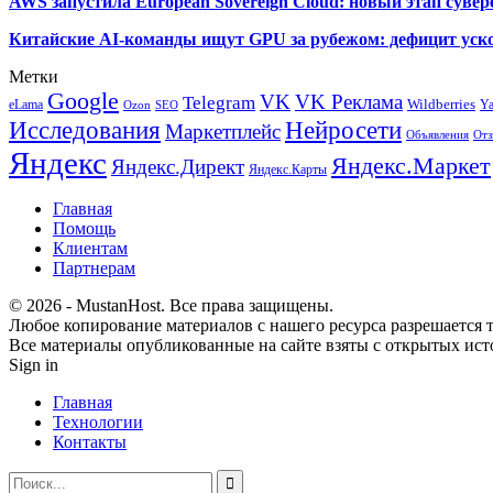
AWS запустила European Sovereign Cloud: новый этап сувер
Китайские AI-команды ищут GPU за рубежом: дефицит уско
Метки
Google
VK
VK Реклама
Telegram
eLama
Wildberries
Y
SEO
Ozon
Исследования
Нейросети
Маркетплейс
Объявления
Отз
Яндекс
Яндекс.Маркет
Яндекс.Директ
Яндекс.Карты
Главная
Помощь
Клиентам
Партнерам
© 2026 - MustanHost. Все права защищены.
Любое копирование материалов с нашего ресурса разрешается т
Все материалы опубликованные на сайте взяты с открытых исто
Sign in
Главная
Технологии
Контакты