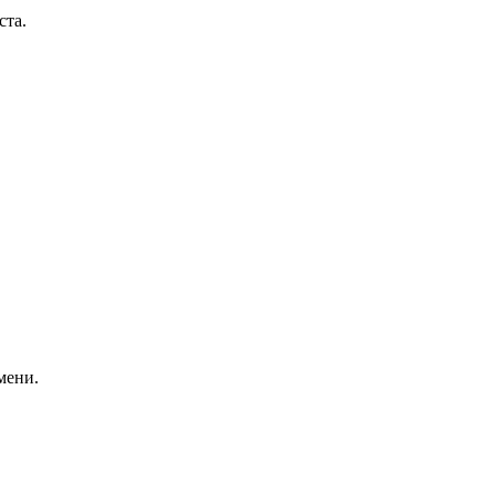
ста.
мени.