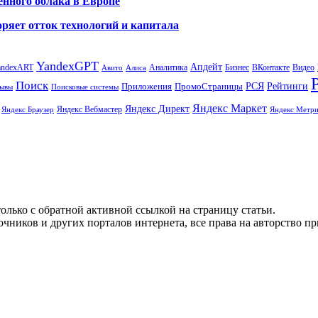
енного облака в Европе
ряет отток технологий и капитала
YandexGPT
Апдейт
andexART
Аналитика
Бизнес
ВКонтакте
Видео
Авито
Алиса
Поиск
РСЯ
Рейтинги
Приложения
ПромоСтраницы
Поисковые системы
ывы
Яндекс Маркет
Яндекс Директ
Яндекс Вебмастер
Яндекс Браузер
Яндекс Метри
олько с обратной активной ссылкой на страницу статьи.
чников и других порталов интернета, все права на авторство п