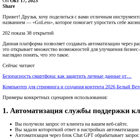
On
Окт 17, 2023
Share
Привет! Друзья, хочу поделиться с вами отличным инструменто
названием — «GoLess», которое помогает упростить себе жизн
202 показа 38 открытий
Данная платформа позволяет создавать автоматизации через ра
это открывает множество возможностей для улучшения бизнес-
наглядно понять, что это такое.
Сейчас читают
Безопасность смартфона: как защитить личные данные от…
Компьютер для стриминга и создания контента 2026 Белый Ве
Примеры конкретных сценариев использования:
1. Автоматизация службы поддержки кл
Вы получили запрос от клиента на вашем веб-сайте.
Вы задали котороткий ответ в настройках автоматизации
Автоматизация через блок Chat GPT обрабатывает запрос 