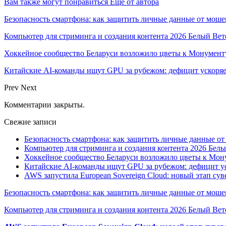
Вам также могут понравиться
Еще от автора
Безопасность смартфона: как защитить личные данные от моше
Компьютер для стриминга и создания контента 2026 Белый Вет
Хоккейное сообщество Беларуси возложило цветы к Монумен
Китайские AI-команды ищут GPU за рубежом: дефицит ускоря
Prev
Next
Комментарии закрыты.
Свежие записи
Безопасность смартфона: как защитить личные данные о
Компьютер для стриминга и создания контента 2026 Белы
Хоккейное сообщество Беларуси возложило цветы к Мо
Китайские AI-команды ищут GPU за рубежом: дефицит ус
AWS запустила European Sovereign Cloud: новый этап сув
Безопасность смартфона: как защитить личные данные от моше
Компьютер для стриминга и создания контента 2026 Белый Вет