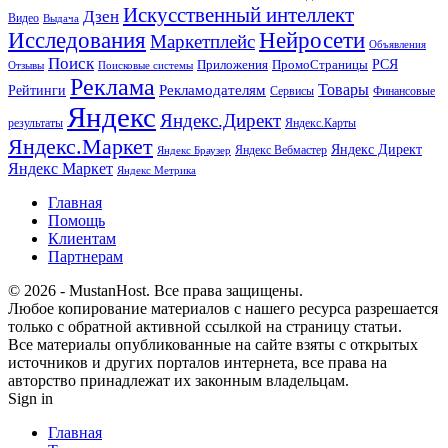
Искусственный интеллект
Дзен
Видео
Выдача
Исследования
Нейросети
Маркетплейс
Объявления
Поиск
РСЯ
Приложения
ПромоСтраницы
Поисковые системы
Отзывы
Реклама
Рекламодателям
Товары
Рейтинги
Сервисы
Финансовые
Яндекс
Яндекс.Директ
результаты
Яндекс.Карты
Яндекс.Маркет
Яндекс Директ
Яндекс Вебмастер
Яндекс Браузер
Яндекс Маркет
Яндекс Метрика
Главная
Помощь
Клиентам
Партнерам
© 2026 - MustanHost. Все права защищены.
Любое копирование материалов с нашего ресурса разрешается
только с обратной активной ссылкой на страницу статьи.
Все материалы опубликованные на сайте взяты с открытых
источников и других порталов интернета, все права на
авторство принадлежат их законным владельцам.
Sign in
Главная