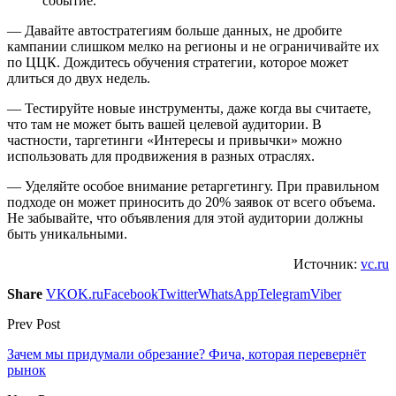
событие.
— Давайте автостратегиям больше данных, не дробите
кампании слишком мелко на регионы и не ограничивайте их
по ЦЦК. Дождитесь обучения стратегии, которое может
длиться до двух недель.
— Тестируйте новые инструменты, даже когда вы считаете,
что там не может быть вашей целевой аудитории. В
частности, таргетинги «Интересы и привычки» можно
использовать для продвижения в разных отраслях.
— Уделяйте особое внимание ретаргетингу. При правильном
подходе он может приносить до 20% заявок от всего объема.
Не забывайте, что объявления для этой аудитории должны
быть уникальными.
Источник:
vc.ru
Share
VK
OK.ru
Facebook
Twitter
WhatsApp
Telegram
Viber
Prev Post
Зачем мы придумали обрезание? Фича, которая перевернёт
рынок