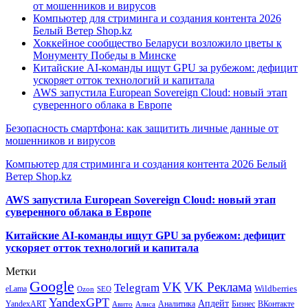
от мошенников и вирусов
Компьютер для стриминга и создания контента 2026
Белый Ветер Shop.kz
Хоккейное сообщество Беларуси возложило цветы к
Монументу Победы в Минске
Китайские AI-команды ищут GPU за рубежом: дефицит
ускоряет отток технологий и капитала
AWS запустила European Sovereign Cloud: новый этап
суверенного облака в Европе
Безопасность смартфона: как защитить личные данные от
мошенников и вирусов
Компьютер для стриминга и создания контента 2026 Белый
Ветер Shop.kz
AWS запустила European Sovereign Cloud: новый этап
суверенного облака в Европе
Китайские AI-команды ищут GPU за рубежом: дефицит
ускоряет отток технологий и капитала
Метки
Google
VK
VK Реклама
Telegram
eLama
Wildberries
SEO
Ozon
YandexGPT
Апдейт
YandexART
Аналитика
Бизнес
ВКонтакте
Авито
Алиса