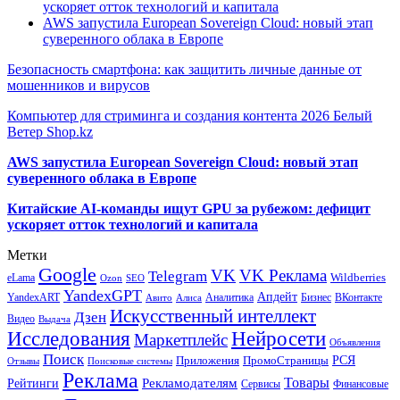
ускоряет отток технологий и капитала
AWS запустила European Sovereign Cloud: новый этап
суверенного облака в Европе
Безопасность смартфона: как защитить личные данные от
мошенников и вирусов
Компьютер для стриминга и создания контента 2026 Белый
Ветер Shop.kz
AWS запустила European Sovereign Cloud: новый этап
суверенного облака в Европе
Китайские AI-команды ищут GPU за рубежом: дефицит
ускоряет отток технологий и капитала
Метки
Google
VK
VK Реклама
Telegram
eLama
Wildberries
SEO
Ozon
YandexGPT
Апдейт
YandexART
Аналитика
Бизнес
ВКонтакте
Авито
Алиса
Искусственный интеллект
Дзен
Видео
Выдача
Исследования
Нейросети
Маркетплейс
Объявления
Поиск
РСЯ
Приложения
ПромоСтраницы
Поисковые системы
Отзывы
Реклама
Рекламодателям
Товары
Рейтинги
Сервисы
Финансовые