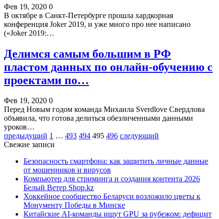
Фев 19, 2020
0
В октябре в Санкт-Петербурге прошла хардкорная
конференция Joker 2019, и уже много про нее написано
(«Joker 2019:…
Делимся самым большим в РФ
пластом данных по онлайн-обучению с
проектами по…
Фев 19, 2020
0
Перед Новым годом команда Михаила Sverdlove Свердлова
объявила, что готова делиться обезличенными данными
уроков…
предыдущий
1
…
493
494
495
496
следующий
Свежие записи
Безопасность смартфона: как защитить личные данные
от мошенников и вирусов
Компьютер для стриминга и создания контента 2026
Белый Ветер Shop.kz
Хоккейное сообщество Беларуси возложило цветы к
Монументу Победы в Минске
Китайские AI-команды ищут GPU за рубежом: дефицит